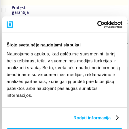
Pratęsta
garantija
Pratęsta taisymo garantija
Nuo 19,47 €
+ 2
+ 3
+ 4
+ 5
metai
Šioje svetainėje naudojami slapukai
Pratęsta taisymo garantija įmonėms
Nuo 30,00 €
Naudojame slapukus, kad galėtume suasmeninti turinį
+ 2
+ 3
metai
bei skelbimus, teikti visuomeninės medijos funkcijas ir
analizuoti srautą. Be to, svetainės naudojimo informaciją
bendriname su visuomeninės medijos, reklamavimo ir
Venipak kurjeris
(
5,99 €
)
analizės partneriais, kurie gali ją pridėti prie kitos jūsų
Teirautis
pateiktos arba naudojant paslaugas surinktos
DPD kurjeris
(
6,99 €
)
informacijos.
Teirautis
Atsiėmimas Veiverių g. 171, Kaunas
(
1,99 €
)
Teirautis
Rodyti informaciją