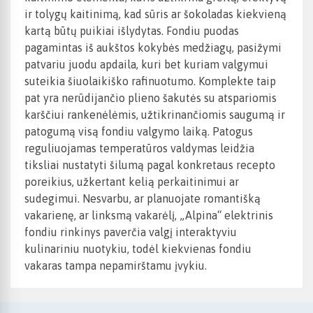
ir tolygų kaitinimą, kad sūris ar šokoladas kiekvieną
kartą būtų puikiai išlydytas. Fondiu puodas
pagamintas iš aukštos kokybės medžiagų, pasižymi
patvariu juodu apdaila, kuri bet kuriam valgymui
suteikia šiuolaikiško rafinuotumo. Komplekte taip
pat yra nerūdijančio plieno šakutės su atspariomis
karščiui rankenėlėmis, užtikrinančiomis saugumą ir
patogumą visą fondiu valgymo laiką. Patogus
reguliuojamas temperatūros valdymas leidžia
tiksliai nustatyti šilumą pagal konkretaus recepto
poreikius, užkertant kelią perkaitinimui ar
sudegimui. Nesvarbu, ar planuojate romantišką
vakarienę, ar linksmą vakarėlį, „Alpina“ elektrinis
fondiu rinkinys paverčia valgį interaktyviu
kulinariniu nuotykiu, todėl kiekvienas fondiu
vakaras tampa nepamirštamu įvykiu.