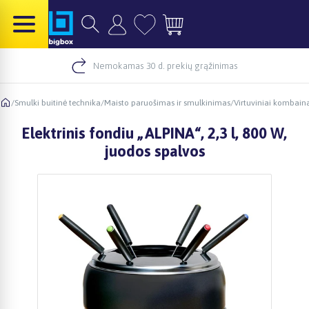
Nemokamas 30 d. prekių grąžinimas
/
Smulki buitinė technika
/
Maisto paruošimas ir smulkinimas
/
Virtuviniai kombain
Elektrinis fondiu „ALPINA“, 2,3 l, 800 W,
juodos spalvos