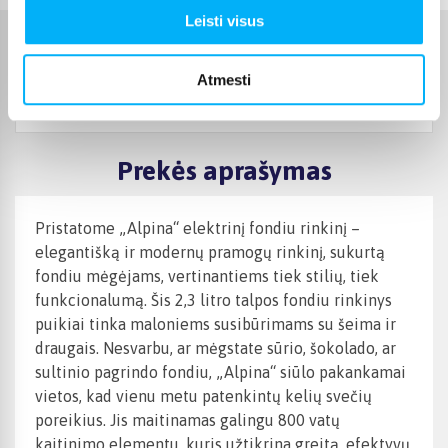
Leisti visus
Charakteristikos
Atmesti
Gamintojas
ALPINA
Prekės aprašymas
Pristatome „Alpina“ elektrinį fondiu rinkinį –
elegantišką ir modernų pramogų rinkinį, sukurtą
fondiu mėgėjams, vertinantiems tiek stilių, tiek
funkcionalumą. Šis 2,3 litro talpos fondiu rinkinys
puikiai tinka maloniems susibūrimams su šeima ir
draugais. Nesvarbu, ar mėgstate sūrio, šokolado, ar
sultinio pagrindo fondiu, „Alpina“ siūlo pakankamai
vietos, kad vienu metu patenkintų kelių svečių
poreikius. Jis maitinamas galingu 800 vatų
kaitinimo elementu, kuris užtikrina greitą, efektyvų