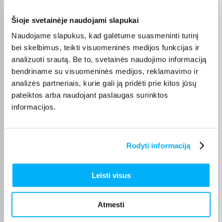
MacBook Air
ir
MacBook Pro
), taip pat
HP
,
Lenovo
,
ASUS
,
DELL
,
Acer
,
MSI
, o AI funkcijų ieškantiems –
Copilot AI
.
Šioje svetainėje naudojami slapukai
Naudojame slapukus, kad galėtume suasmeninti turinį
bei skelbimus, teikti visuomeninės medijos funkcijas ir
analizuoti srautą. Be to, svetainės naudojimo informaciją
Pirkėjų atsiliepimai apie prekes
bendriname su visuomeninės medijos, reklamavimo ir
analizės partneriais, kurie gali ją pridėti prie kitos jūsų
pateiktos arba naudojant paslaugas surinktos
Jaunius P.
informacijos.
Patvirtintas pirkėjas
Geras kompiuteris mokslams, kokybiškas korpusas ir ekranas
Rodyti informaciją
Natalja M.
Patvirtintas pirkėjas
Leisti visus
Esu labai patenkintas pirkiniu! Viskas patiko – labai greitas pristatymas
ir ger ...
Atmesti