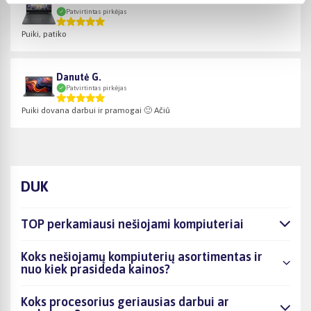
Valentas B.
Patvirtintas pirkėjas
Puiki, patiko
Danutė G.
Patvirtintas pirkėjas
Puiki dovana darbui ir pramogai 🙂 Ačiū
DUK
TOP perkamiausi nešiojami kompiuteriai
Koks nešiojamų kompiuterių asortimentas ir
nuo kiek prasideda kainos?
Koks procesorius geriausias darbui ar