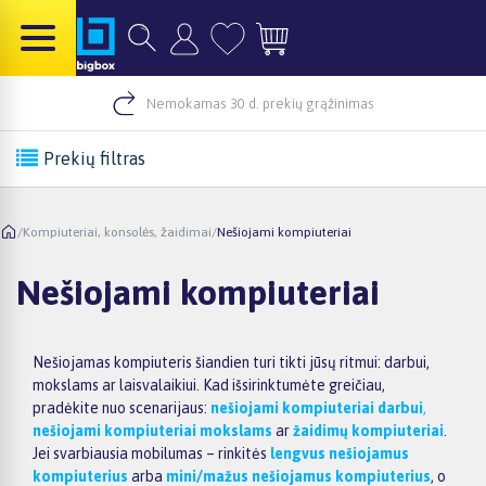
Nemokamas 30 d. prekių grąžinimas
Prekių filtras
/
Kompiuteriai, konsolės, žaidimai
/
Nešiojami kompiuteriai
Nešiojami kompiuteriai
Nešiojamas kompiuteris šiandien turi tikti jūsų ritmui: darbui,
mokslams ar laisvalaikiui. Kad išsirinktumėte greičiau,
pradėkite nuo scenarijaus:
nešiojami kompiuteriai darbui
,
nešiojami kompiuteriai mokslams
ar
žaidimų kompiuteriai
.
Jei svarbiausia mobilumas – rinkitės
lengvus nešiojamus
kompiuterius
arba
mini/mažus nešiojamus kompiuterius
, o