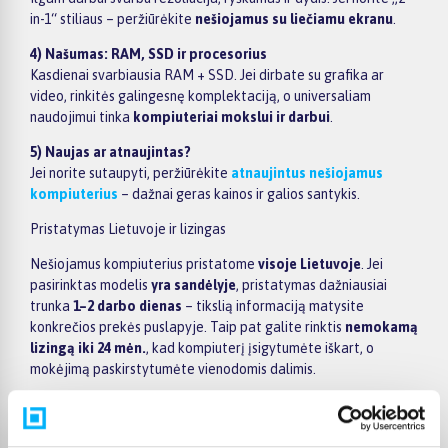
in-1“ stiliaus – peržiūrėkite
nešiojamus su liečiamu ekranu
.
4) Našumas: RAM, SSD ir procesorius
Kasdienai svarbiausia RAM + SSD. Jei dirbate su grafika ar
video, rinkitės galingesnę komplektaciją, o universaliam
naudojimui tinka
kompiuteriai mokslui ir darbui
.
5) Naujas ar atnaujintas?
Jei norite sutaupyti, peržiūrėkite
atnaujintus nešiojamus
kompiuterius
– dažnai geras kainos ir galios santykis.
Pristatymas Lietuvoje ir lizingas
Nešiojamus kompiuterius pristatome
visoje Lietuvoje
. Jei
pasirinktas modelis
yra sandėlyje
, pristatymas dažniausiai
trunka
1–2 darbo dienas
– tikslią informaciją matysite
konkrečios prekės puslapyje. Taip pat galite rinktis
nemokamą
lizingą iki 24 mėn.
, kad kompiuterį įsigytumėte iškart, o
mokėjimą paskirstytumėte vienodomis dalimis.
Populiarūs gamintojai
Rinkitės pagal prekės ženklą:
Apple kompiuteriai
(įskaitant