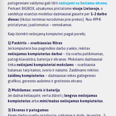
patogesniam valdymui gali tikti
nešiojami su liečiamu ekranu
.
Perkant BIGBOX, užsakymus pristatome
visoje Lietuvoje
, o
sandėlyje esančius modelius dažniausiai gausite per
1–2 darbo
dienas
(tikslus terminas nurodomas prie prekės). Nuo 499 €
pristatymas į paštomatus – nemokamas.
Kaip išsirinkti nešiojamą kompiuterį pagal poreikį
1) Paskirtis – svarbiausias filtras
Jei kompiuteris bus pagrindinis darbo įrankis, rinkitės
nešiojamus kompiuterius darbui
– čia svarbu patikimumas,
patogi klaviatūra, baterija ir ekranas. Mokslams dažniausiai
tinka
nešiojami kompiuteriai mokslams
– svarbiausia
balansas tarp kainos, svorio ir našumo. Žaidimams rinkitės
žaidimų kompiuterius
– dažniausiai reikės galingesnės
grafikos, geresnio aušinimo ir greitesnio ekrano.
2) Mobilumas: svoris ir baterija
Jei dažnai keliaujate, verta žiūrėti į
lengvus nešiojamus
kompiuterius
arba
mini/mažus nešiojamus kompiuterius
.
3) Ekranas ir patogumas
Ilgam darbui svarbu rezoliucija, ryškumas ir dydis. Jei norite „2-