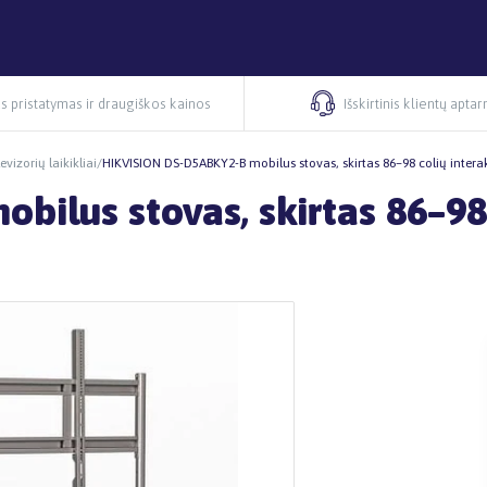
s pristatymas ir draugiškos kainos
Išskirtinis klientų apta
evizorių laikikliai
/
HIKVISION DS-D5ABKY2-B mobilus stovas, skirtas 86–98 colių inte
ilus stovas, skirtas 86–98