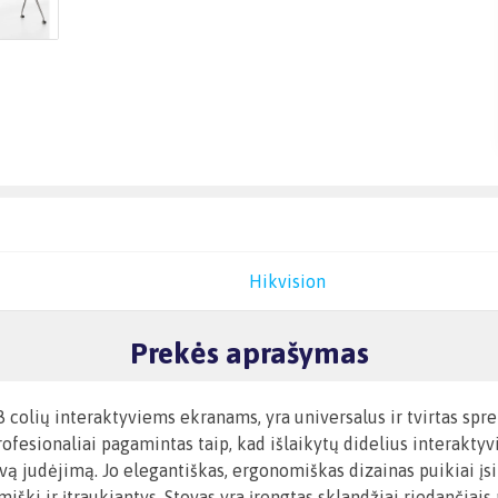
Hikvision
Prekės aprašymas
olių interaktyviems ekranams, yra universalus ir tvirtas spren
ofesionaliai pagamintas taip, kad išlaikytų didelius interaktyvi
ą judėjimą. Jo elegantiškas, ergonomiškas dizainas puikiai įsil
iški ir įtraukiantys. Stovas yra įrengtas sklandžiai riedančiais 