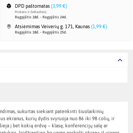
DPD paštomatas
(
3,99 €
)
Pristato ir šeštadienį
Rugpjūtis 18d. - Rugpjūtis 24d.
Atsiėmimas Veiverių g. 171, Kaunas
(
1,99 €
)
Rugpjūtis 18d. - Rugpjūtis 25d.
dimas, sukurtas siekiant patenkinti šiuolaikinių
us ekranus, kurių dydis svyruoja nuo 86 iki 98 colių, ir
ieja į bet kokią erdvę – klasę, konferencijų salę ar
ratukais, leidžiančiais be vargo perkelti ekraną iš vienos