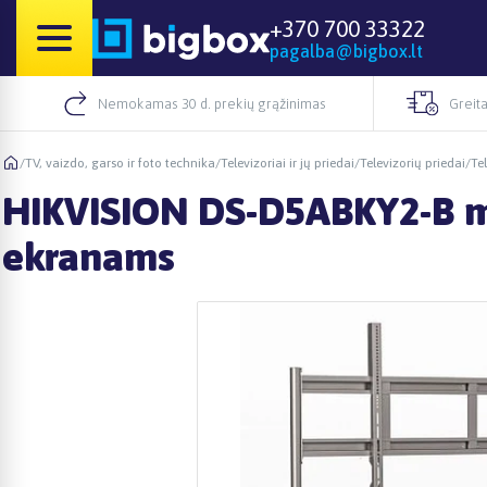
+370 700 33322
pagalba@bigbox.lt
Nemokamas 30 d. prekių grąžinimas
Greita
/
TV, vaizdo, garso ir foto technika
/
Televizoriai ir jų priedai
/
Televizorių priedai
/
Tel
HIKVISION DS-D5ABKY2-B mob
ekranams