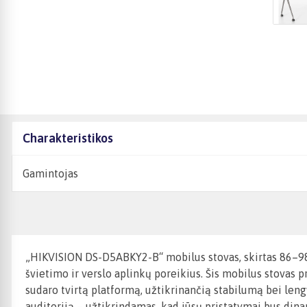
Charakteristikos
Gamintojas
„HIKVISION DS-D5ABKY2-B“ mobilus stovas, skirtas 86–98 c
švietimo ir verslo aplinkų poreikius. Šis mobilus stovas pr
sudaro tvirtą platformą, užtikrinančią stabilumą bei lengv
auditoriją – užtikrindamas, kad jūsų pristatymai bus dinam