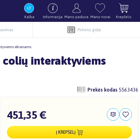
Kalba
Informacija
Mano paskyra
Mano norai
Krepšelis
rnavimas
Pirkimo gidai
raktyviems ekranams
 colių interaktyviems
Prekės kodas
5563436
451,35 €
Į KREPŠELĮ