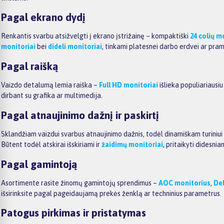
Pagal ekrano dydį
Renkantis svarbu atsižvelgti į ekrano įstrižainę – kompaktiški
24 colių m
monitoriai
bei
dideli monitoriai
, tinkami platesnei darbo erdvei ar pr
Pagal raišką
Vaizdo detalumą lemia raiška –
Full HD monitoriai
išlieka populiariausi
dirbant su grafika ar multimedija.
Pagal atnaujinimo dažnį ir paskirtį
Sklandžiam vaizdui svarbus atnaujinimo dažnis, todėl dinamiškam turiniu
Būtent todėl atskirai išskiriami ir
žaidimų monitoriai
, pritaikyti didesni
Pagal gamintoją
Asortimente rasite žinomų gamintojų sprendimus –
AOC monitorius
,
Del
išsirinksite pagal pageidaujamą prekės ženklą ar techninius parametrus.
Patogus pirkimas ir pristatymas