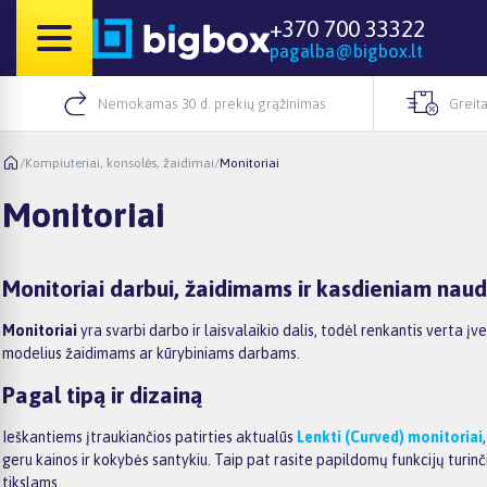
+370 700 33322
pagalba@bigbox.lt
Nemokamas 30 d. prekių grąžinimas
Greita
/
Kompiuteriai, konsolės, žaidimai
/
Monitoriai
Monitoriai
Monitoriai darbui, žaidimams ir kasdieniam naud
Monitoriai
yra svarbi darbo ir laisvalaikio dalis, todėl renkantis verta įv
modelius žaidimams ar kūrybiniams darbams.
Pagal tipą ir dizainą
Ieškantiems įtraukiančios patirties aktualūs
Lenkti (Curved) monitoriai
geru kainos ir kokybės santykiu. Taip pat rasite papildomų funkcijų turinč
tikslams.