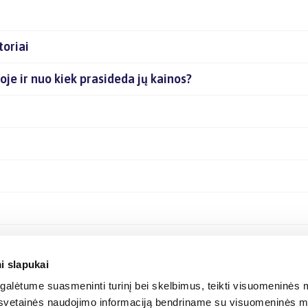
toriai
joje ir nuo kiek prasideda jų kainos?
i slapukai
alėtume suasmeninti turinį bei skelbimus, teikti visuomeninės m
o, svetainės naudojimo informaciją bendriname su visuomeninės m