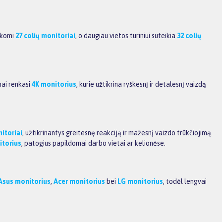
aikomi
27 colių monitoriai
, o daugiau vietos turiniui suteikia
32 colių
nai renkasi
4K monitorius
, kurie užtikrina ryškesnį ir detalesnį vaizdą
itoriai
, užtikrinantys greitesnę reakciją ir mažesnį vaizdo trūkčiojimą.
itorius
, patogius papildomai darbo vietai ar kelionėse.
Asus monitorius
,
Acer monitorius
bei
LG monitorius
, todėl lengvai