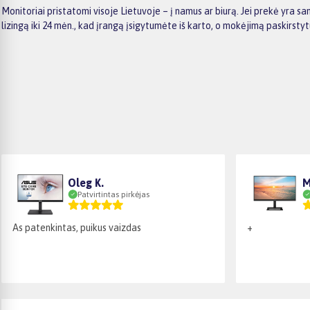
Monitoriai pristatomi visoje Lietuvoje – į namus ar biurą. Jei prekė yra
lizingą iki 24 mėn., kad įrangą įsigytumėte iš karto, o mokėjimą paskirsty
Oleg K.
M
Patvirtintas pirkėjas
As patenkintas, puikus vaizdas
+