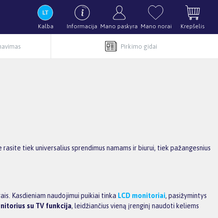
Kalba
Informacija
Mano paskyra
Mano norai
Krepšelis
rnavimas
Pirkimo gidai
oje rasite tiek universalius sprendimus namams ir biurui, tiek pažangesnius
gais. Kasdieniam naudojimui puikiai tinka
LCD monitoriai
, pasižymintys
nitorius su TV funkcija
, leidžiančius vieną įrenginį naudoti keliems