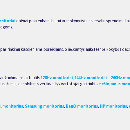
onitoriai
dažnai pasirenkami biurui ar mokymuisi, universaliu sprendimu l
amogoms.
u pasirinkimu kasdieniams poreikiams, o ieškantys aukštesnės kokybės daž
i ar žaidimams aktualūs
120Hz monitoriai
,
144Hz monitoriai
ir
240Hz mon
am našumui, o mobilumą vertinantys vartotojai gali rinktis
nešiojamus mon
l monitorius
,
Samsung monitorius
,
BenQ monitorius
,
HP monitorius
,