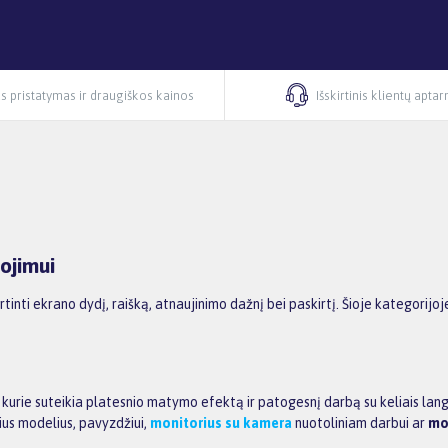
s pristatymas ir draugiškos kainos
Išskirtinis klientų apta
ojimui
ertinti ekrano dydį, raišką, atnaujinimo dažnį bei paskirtį. Šioje kategorij
, kurie suteikia platesnio matymo efektą ir patogesnį darbą su keliais lan
ius modelius, pavyzdžiui,
monitorius su kamera
nuotoliniam darbui ar
mo