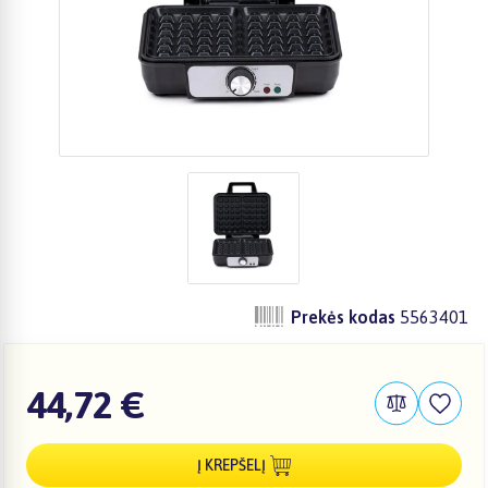
Prekės kodas
5563401
44,72 €
Į KREPŠELĮ