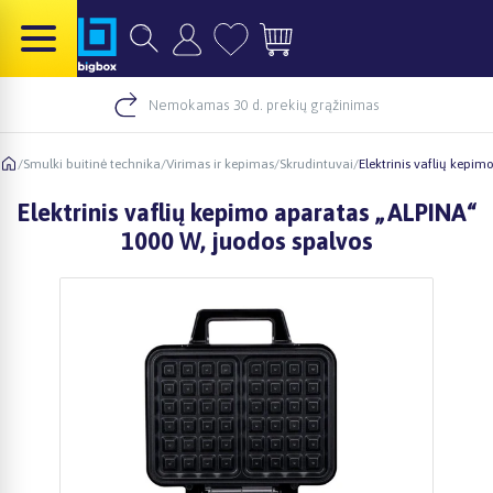
Nemokamas 30 d. prekių grąžinimas
/
Smulki buitinė technika
/
Virimas ir kepimas
/
Skrudintuvai
/
Elektrinis vaflių kepi
Elektrinis vaflių kepimo aparatas „ALPINA“
1000 W, juodos spalvos