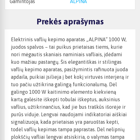
Gamintojas
ALPINA
Prekės aprašymas
Elektrinis vaflių kepimo aparatas „ALPINA“ 1000 W,
juodos spalvos – tai puikus prietaisas tiems, kurie
nori mėgautis skaniais naminiais vafliais, įdėdami
kuo mažiau pastangų. Šis elegantiškas ir stilingas
vaflių kepimo aparatas, pasižymintis rafinuota juoda
apdaila, puikiai įsilieja į bet kokį virtuvės interjerą ir
tuo pačiu užtikrina galingą funkcionalumą. Dėl
galingo 1000 W kaitinimo elemento kiekvieną
kartą galėsite iškepti tobulai iškeptus, auksinius
vaflius, užtikrinančius, kad jie bus traškūs išorėje ir
purūs viduje. Lengvai naudojami indikatoriai aiškiai
signalizuoja, kada prietaisas yra paruoštas kepti,
todėl vaflių kepimas tampa paprastas. Dėl nelipnių
plokščių vafliai lengvai atsiskiria, o valymas tampa