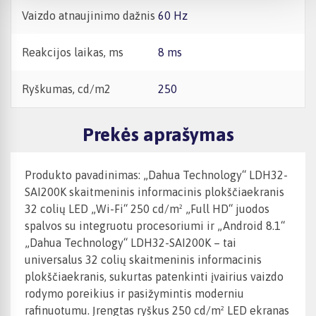
Vaizdo atnaujinimo dažnis
60 Hz
Reakcijos laikas, ms
8 ms
Ryškumas, cd/m2
250
Prekės aprašymas
Produkto pavadinimas: „Dahua Technology“ LDH32-
SAI200K skaitmeninis informacinis plokščiaekranis
32 colių LED „Wi-Fi“ 250 cd/m² „Full HD“ juodos
spalvos su integruotu procesoriumi ir „Android 8.1“
„Dahua Technology“ LDH32-SAI200K – tai
universalus 32 colių skaitmeninis informacinis
plokščiaekranis, sukurtas patenkinti įvairius vaizdo
rodymo poreikius ir pasižymintis moderniu
rafinuotumu. Įrengtas ryškus 250 cd/m² LED ekranas