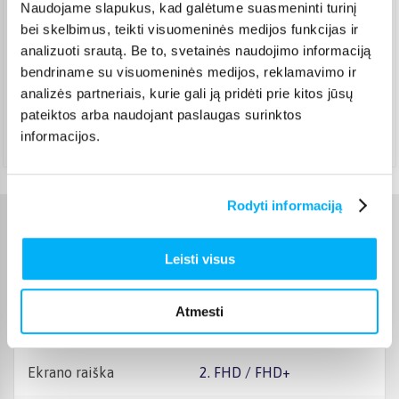
Naudojame slapukus, kad galėtume suasmeninti turinį
bei skelbimus, teikti visuomeninės medijos funkcijas ir
Venipak kurjeris
(
3,99 €
)
analizuoti srautą. Be to, svetainės naudojimo informaciją
Rugpjūtis 18d. - Rugpjūtis 25d.
bendriname su visuomeninės medijos, reklamavimo ir
DPD kurjeris
(
4,99 €
)
analizės partneriais, kurie gali ją pridėti prie kitos jūsų
Rugpjūtis 18d. - Rugpjūtis 25d.
pateiktos arba naudojant paslaugas surinktos
Atsiėmimas Veiverių g. 171, Kaunas
(
1,99 €
)
informacijos.
Rugpjūtis 18d. - Rugpjūtis 25d.
Rodyti informaciją
Charakteristikos
Leisti visus
Gamintojas
DAHUA
Atmesti
Ekrano įstrižainė, "
> 28"
Ekrano raiška
2. FHD / FHD+