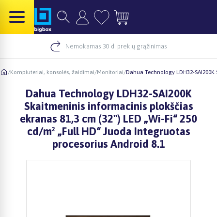
Nemokamas 30 d. prekių grąžinimas
/
Kompiuteriai, konsolės, žaidimai
/
Monitoriai
/
Dahua Technology LDH32-SAI200K Ska
Dahua Technology LDH32-SAI200K
Skaitmeninis informacinis plokščias
ekranas 81,3 cm (32") LED „Wi-Fi“ 250
cd/m² „Full HD“ Juoda Integruotas
procesorius Android 8.1