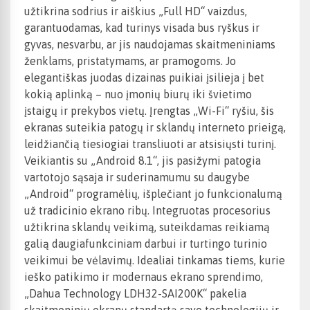
užtikrina sodrius ir aiškius „Full HD“ vaizdus,
garantuodamas, kad turinys visada bus ryškus ir
gyvas, nesvarbu, ar jis naudojamas skaitmeniniams
ženklams, pristatymams, ar pramogoms. Jo
elegantiškas juodas dizainas puikiai įsilieja į bet
kokią aplinką – nuo įmonių biurų iki švietimo
įstaigų ir prekybos vietų. Įrengtas „Wi-Fi“ ryšiu, šis
ekranas suteikia patogų ir sklandų interneto prieigą,
leidžiančią tiesiogiai transliuoti ar atsisiųsti turinį.
Veikiantis su „Android 8.1“, jis pasižymi patogia
vartotojo sąsaja ir suderinamumu su daugybe
„Android“ programėlių, išplečiant jo funkcionalumą
už tradicinio ekrano ribų. Integruotas procesorius
užtikrina sklandų veikimą, suteikdamas reikiamą
galią daugiafunkciniam darbui ir turtingo turinio
veikimui be vėlavimų. Idealiai tinkamas tiems, kurie
ieško patikimo ir modernaus ekrano sprendimo,
„Dahua Technology LDH32-SAI200K“ pakelia