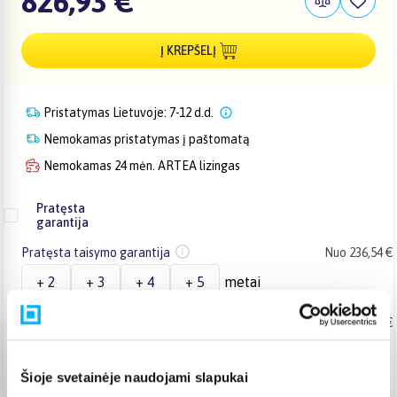
826,93 €
Į KREPŠELĮ
Pristatymas Lietuvoje: 7-12 d.d.
Nemokamas pristatymas į paštomatą
Nemokamas 24 mėn. ARTEA lizingas
Pratęsta
garantija
Pratęsta taisymo garantija
Nuo 236,54 €
+ 2
+ 3
+ 4
+ 5
metai
Pratęsta keitimo garantija
Nuo 302,69 €
+ 2
+ 3
metai
Šioje svetainėje naudojami slapukai