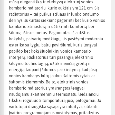
mūsų elegantišką ir efektyvų elektrinį vonios
kambario radiatorių, kurio aukštis yra 121 cm. Šis
radiatorius – tai puikus stiliaus ir funkcionalumo
derinys, sukurtas siekiant pagerinti bet kurio vonios
kambario atmosferą ir užtikrinti komfortą bei
šilumą ištisus metus. Pagamintas iš aukštos
kokybės, patvarių medžiagų, jis pasižymi modernia
estetika su lygiu, baltu paviršiumi, kuris lengvai
papildo bet kokį šiuolaikinį vonios kambario
interjerą. Radiatorius turi pažangią elektrinio
šildymo technologiją, užtikrinančią greitą ir
energiją taupantį šilumos paskirstymą, kad jūsų
vonios kambarys būtų jaukus šaltomis rytais ar
šaltomis žiemomis. Be to, elektrinis vonios
kambario radiatorius yra įrengtas lengvai
naudojamu skaitmeniniu termostatu, leidžiančiu
tiksliai reguliuoti temperatūrą jūsų patogumui. Jo
vartotojui draugiška sąsaja yra intuityvi, siūlanti
įvairius programuojamus nustatymus, pritaikytus