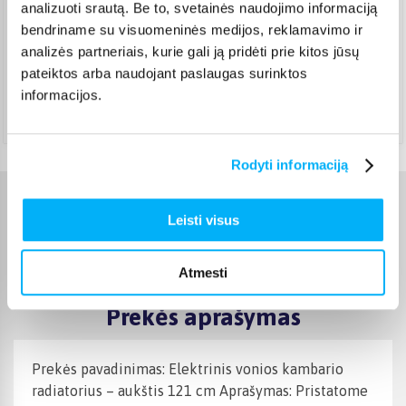
analizuoti srautą. Be to, svetainės naudojimo informaciją
Venipak kurjeris
(
2,99 €
)
Rugpjūtis 18d. - Rugpjūtis 25d.
bendriname su visuomeninės medijos, reklamavimo ir
analizės partneriais, kurie gali ją pridėti prie kitos jūsų
DPD kurjeris
(
3,99 €
)
pateiktos arba naudojant paslaugas surinktos
Rugpjūtis 18d. - Rugpjūtis 25d.
informacijos.
Atsiėmimas Veiverių g. 171, Kaunas
(
1,99 €
)
Rugpjūtis 18d. - Rugpjūtis 25d.
Rodyti informaciją
Charakteristikos
Leisti visus
Gamintojas
deante
Atmesti
Prekės aprašymas
Prekės pavadinimas: Elektrinis vonios kambario
radiatorius – aukštis 121 cm Aprašymas: Pristatome