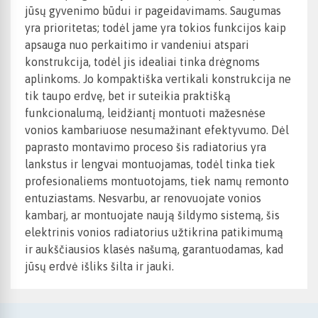
jūsų gyvenimo būdui ir pageidavimams. Saugumas
yra prioritetas; todėl jame yra tokios funkcijos kaip
apsauga nuo perkaitimo ir vandeniui atspari
konstrukcija, todėl jis idealiai tinka drėgnoms
aplinkoms. Jo kompaktiška vertikali konstrukcija ne
tik taupo erdvę, bet ir suteikia praktišką
funkcionalumą, leidžiantį montuoti mažesnėse
vonios kambariuose nesumažinant efektyvumo. Dėl
paprasto montavimo proceso šis radiatorius yra
lankstus ir lengvai montuojamas, todėl tinka tiek
profesionaliems montuotojams, tiek namų remonto
entuziastams. Nesvarbu, ar renovuojate vonios
kambarį, ar montuojate naują šildymo sistemą, šis
elektrinis vonios radiatorius užtikrina patikimumą
ir aukščiausios klasės našumą, garantuodamas, kad
jūsų erdvė išliks šilta ir jauki.