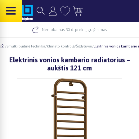
Nemokamas 30 d. prekių grąžinimas
/
Smulki buitinė technika
/
Klimato kontrolė
/
Šildytuvai
/
Elektrinis vonios kambario 
Elektrinis vonios kambario radiatorius –
aukštis 121 cm