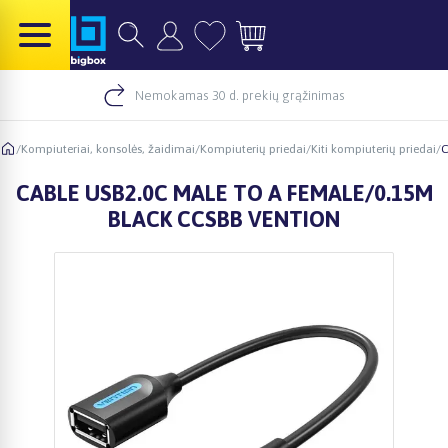
Nemokamas 30 d. prekių grąžinimas
/
Kompiuteriai, konsolės, žaidimai
/
Kompiuterių priedai
/
Kiti kompiuterių priedai
/
C
CABLE USB2.0C MALE TO A FEMALE/0.15M
BLACK CCSBB VENTION