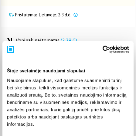
Pristatymas Lietuvoje: 2-3 d.d.
Venipak paštomatas
(
2,39 €
)
Pristato ir šeštadienį
Rugpjūtis 8d. - Rugpjūtis 10d.
Venipak kurjeris
(
2,99 €
)
Rugpjūtis 10d. - Rugpjūtis 11d.
Šioje svetainėje naudojami slapukai
Omniva paštomatas
(
2,29 €
)
Naudojame slapukus, kad galėtume suasmeninti turinį
Pristato ir šeštadienį
bei skelbimus, teikti visuomeninės medijos funkcijas ir
Rugpjūtis 8d. - Rugpjūtis 10d.
analizuoti srautą. Be to, svetainės naudojimo informaciją
Smartposti paštomatas
(
2,39 €
)
bendriname su visuomeninės medijos, reklamavimo ir
Pristato ir šeštadienį
analizės partneriais, kurie gali ją pridėti prie kitos jūsų
Rugpjūtis 8d. - Rugpjūtis 10d.
pateiktos arba naudojant paslaugas surinktos
DPD kurjeris
(
3,99 €
)
informacijos.
Rugpjūtis 10d. - Rugpjūtis 11d.
DPD paštomatas
(
3,99 €
)