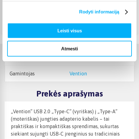
Pristato ir šeštadienį
Rugpjūtis 8d. - Rugpjūtis 10d.
Rodyti informaciją
Atsiėmimas Veiverių g. 171, Kaunas
(
1,99 €
)
Rugpjūtis 10d. - Rugpjūtis 11d.
Leisti visus
Atmesti
Charakteristikos
Gamintojas
Vention
Prekės aprašymas
„Vention“ USB 2.0 „Type-C“ (vyriškas) į „Type-A“
(moteriškas) jungties adapterio kabelis – tai
praktiškas ir kompaktiškas sprendimas, sukurtas
siekiant sujungti USB-C įrenginius su tradiciniais