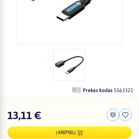
Prekės kodas
5563321
13,11 €
Į KREPŠELĮ