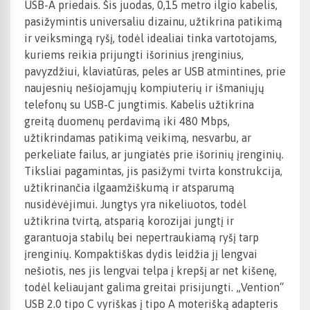
USB-A priedais. Šis juodas, 0,15 metro ilgio kabelis,
pasižymintis universaliu dizainu, užtikrina patikimą
ir veiksmingą ryšį, todėl idealiai tinka vartotojams,
kuriems reikia prijungti išorinius įrenginius,
pavyzdžiui, klaviatūras, peles ar USB atmintines, prie
naujesnių nešiojamųjų kompiuterių ir išmaniųjų
telefonų su USB-C jungtimis. Kabelis užtikrina
greitą duomenų perdavimą iki 480 Mbps,
užtikrindamas patikimą veikimą, nesvarbu, ar
perkeliate failus, ar jungiatės prie išorinių įrenginių.
Tiksliai pagamintas, jis pasižymi tvirta konstrukcija,
užtikrinančia ilgaamžiškumą ir atsparumą
nusidėvėjimui. Jungtys yra nikeliuotos, todėl
užtikrina tvirtą, atsparią korozijai jungtį ir
garantuoja stabilų bei nepertraukiamą ryšį tarp
įrenginių. Kompaktiškas dydis leidžia jį lengvai
nešiotis, nes jis lengvai telpa į krepšį ar net kišenę,
todėl keliaujant galima greitai prisijungti. „Vention“
USB 2.0 tipo C vyriškas į tipo A moterišką adapteris