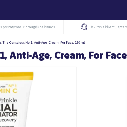
s pristatymas ir draugiškos kainos
Išskirtinis klientų apta
e, The Conscious No.1, Anti-Age, Cream, For Face, 150 ml
, Anti-Age, Cream, For Face