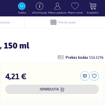
Kalba
Informacija
Mano paskyra
Mano norai
Krepšelis
rnavimas
Pirkimo gidai
, 150 ml
Prekės kodas
5563296
4,21 €
IŠPARDUOTA