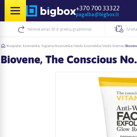
+370 700 33322
pagalba@bigbox.lt
Nemokamas 30 d. prekių grąžinimas
Greita
/
Kvepalai, kosmetika, higiena
/
Kosmetika
/
Veido kosmetika
/
Veido kremai
/
Bioven
Biovene, The Conscious No.1