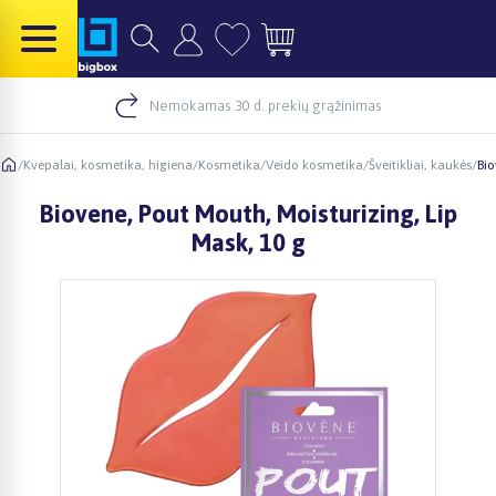
Nemokamas 30 d. prekių grąžinimas
/
Kvepalai, kosmetika, higiena
/
Kosmetika
/
Veido kosmetika
/
Šveitikliai, kaukės
/
Bio
Biovene, Pout Mouth, Moisturizing, Lip
Mask, 10 g