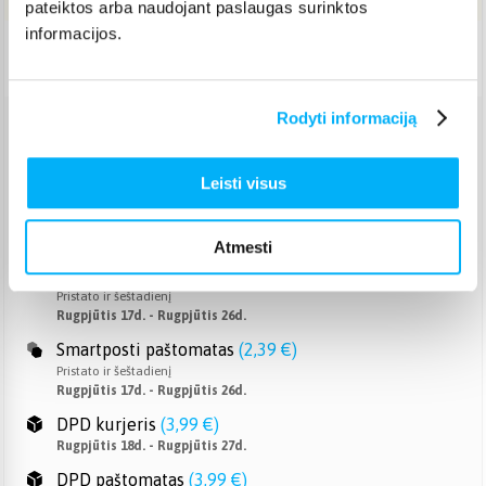
pateiktos arba naudojant paslaugas surinktos
informacijos.
Pristatymas Lietuvoje: 7-14 d.d.
Rodyti informaciją
Venipak paštomatas
(
2,39 €
)
Pristato ir šeštadienį
Leisti visus
Rugpjūtis 17d. - Rugpjūtis 26d.
Venipak kurjeris
(
2,99 €
)
Rugpjūtis 18d. - Rugpjūtis 27d.
Atmesti
Omniva paštomatas
(
2,29 €
)
Pristato ir šeštadienį
Rugpjūtis 17d. - Rugpjūtis 26d.
Smartposti paštomatas
(
2,39 €
)
Pristato ir šeštadienį
Rugpjūtis 17d. - Rugpjūtis 26d.
DPD kurjeris
(
3,99 €
)
Rugpjūtis 18d. - Rugpjūtis 27d.
DPD paštomatas
(
3,99 €
)