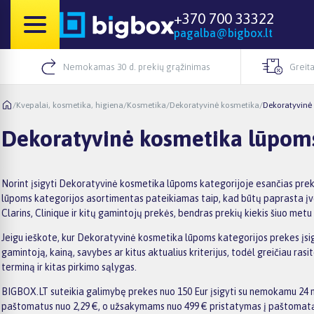
+370 700 33322
pagalba@bigbox.lt
Nemokamas 30 d. prekių grąžinimas
Greita
/
Kvepalai, kosmetika, higiena
/
Kosmetika
/
Dekoratyvinė kosmetika
/
Dekoratyvinė
Dekoratyvinė kosmetika lūpom
Norint įsigyti Dekoratyvinė kosmetika lūpoms kategorijoje esančias prek
lūpoms kategorijos asortimentas pateikiamas taip, kad būtų paprasta įver
Clarins, Clinique ir kitų gamintojų prekės, bendras prekių kiekis šiuo metu
Jeigu ieškote, kur Dekoratyvinė kosmetika lūpoms kategorijos prekes įsigyt
gamintoją, kainą, savybes ar kitus aktualius kriterijus, todėl greičiau r
terminą ir kitas pirkimo sąlygas.
BIGBOX.LT suteikia galimybę prekes nuo 150 Eur įsigyti su nemokamu 24 mėn
paštomatus nuo 2,29 €, o užsakymams nuo 499 € pristatymas į paštomatą