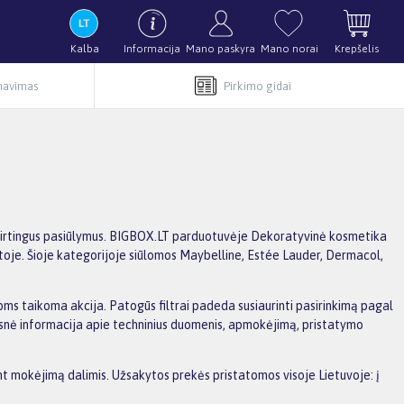
Kalba
Informacija
Mano paskyra
Mano norai
Krepšelis
rnavimas
Pirkimo gidai
i skirtingus pasiūlymus. BIGBOX.LT parduotuvėje Dekoratyvinė kosmetika
toje. Šioje kategorijoje siūlomos Maybelline, Estée Lauder, Dermacol,
ioms taikoma akcija. Patogūs filtrai padeda susiaurinti pasirinkimą pagal
amesnė informacija apie techninius duomenis, apmokėjimą, pristatymo
ant mokėjimą dalimis. Užsakytos prekės pristatomos visoje Lietuvoje: į