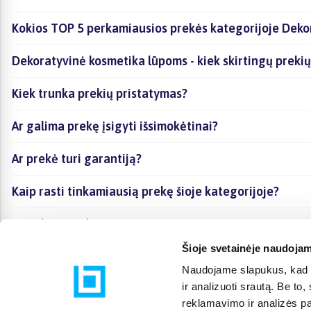
Kokios TOP 5 perkamiausios prekės kategorijoje Deko
Dekoratyvinė kosmetika lūpoms - kiek skirtingų prekių 
Kiek trunka prekių pristatymas?
Ar galima prekę įsigyti išsimokėtinai?
Ar prekė turi garantiją?
Kaip rasti tinkamiausią prekę šioje kategorijoje?
Ar galima prekę atsiimti vietoje?
Šioje svetainėje naudojam
Naudojame slapukus, kad g
ir analizuoti srautą. Be t
reklamavimo ir analizės par