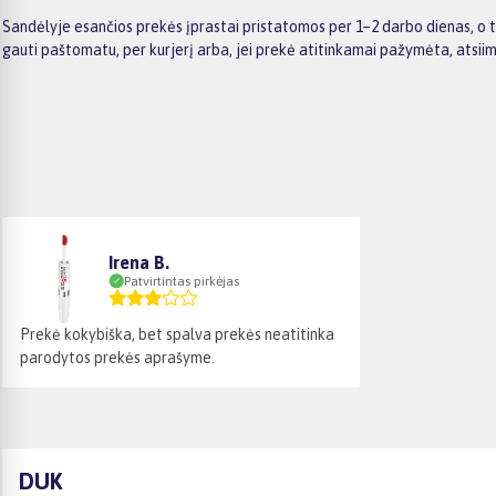
Sandėlyje esančios prekės įprastai pristatomos per 1–2 darbo dienas, o 
gauti paštomatu, per kurjerį arba, jei prekė atitinkamai pažymėta, atsii
Irena B.
Patvirtintas pirkėjas
Prekė kokybiška, bet spalva prekės neatitinka
parodytos prekės aprašyme.
DUK