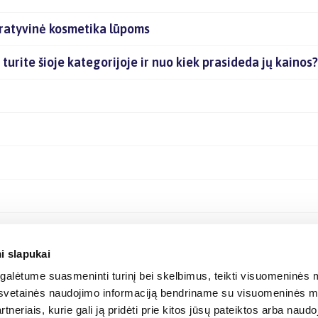
ratyvinė kosmetika lūpoms
turite šioje kategorijoje ir nuo kiek prasideda jų kainos?
i slapukai
alėtume suasmeninti turinį bei skelbimus, teikti visuomeninės m
o, svetainės naudojimo informaciją bendriname su visuomeninės m
tneriais, kurie gali ją pridėti prie kitos jūsų pateiktos arba naud