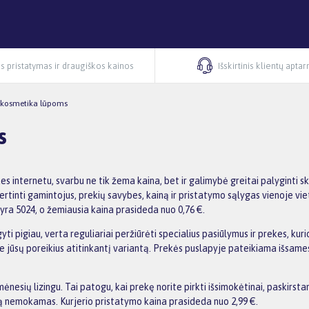
s pristatymas ir draugiškos kainos
Išskirtinis klientų apta
 kosmetika lūpoms
s
es internetu, svarbu ne tik žema kaina, bet ir galimybė greitai palygint
tinti gamintojus, prekių savybes, kainą ir pristatymo sąlygas vienoje vie
 yra 5024, o žemiausia kaina prasideda nuo 0,76 €.
i pigiau, verta reguliariai peržiūrėti specialius pasiūlymus ir prekes, kur
asite jūsų poreikius atitinkantį variantą. Prekės puslapyje pateikiama išs
esių lizingu. Tai patogu, kai prekę norite pirkti išsimokėtinai, paskirst
 nemokamas. Kurjerio pristatymo kaina prasideda nuo 2,99 €.