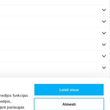
Leisti visus
edijos funkcijas
edijos,
Atmesti
ojant paslaugas