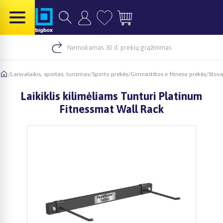
Nemokamas 30 d. prekių grąžinimas
/
Laisvalaikis, sportas, turizmas
/
Sporto prekės
/
Gimnastikos ir fitneso prekės
/
Stovai
Laikiklis kilimėliams Tunturi Platinum
Fitnessmat Wall Rack