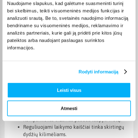
Naudojame slapukus, kad galėtume suasmeninti turinį
Charakteristikos
bei skelbimus, teikti visuomeninės medijos funkcijas ir
analizuoti srautą. Be to, svetainės naudojimo informaciją
Gamintojas
Tunturi
bendriname su visuomeninės medijos, reklamavimo ir
analizės partneriais, kurie gali ją pridėti prie kitos jūsų
Prekės aprašymas
pateiktos arba naudojant paslaugas surinktos
informacijos.
„Tunturi Platinum Fitness Mat Wall Rack“
–
kompaktiškas ir patvarus laikiklis, skirtas
Rodyti informaciją
tvarkingam bei patogiam sporto kilimėlių laikymui.
Puikiai tinka sporto klubams, grupinių treniruočių
Leisti visus
studijoms ir profesionalioms treniruočių erdvėms,
kur svarbus efektyvus vietos išnaudojimas.
Pagrindinės savybės:
Atmesti
Kompaktiškas dizainas padeda taupyti vietą.
Reguliuojami laikymo kaiščiai tinka skirtingų
dydžių kilimėliams.