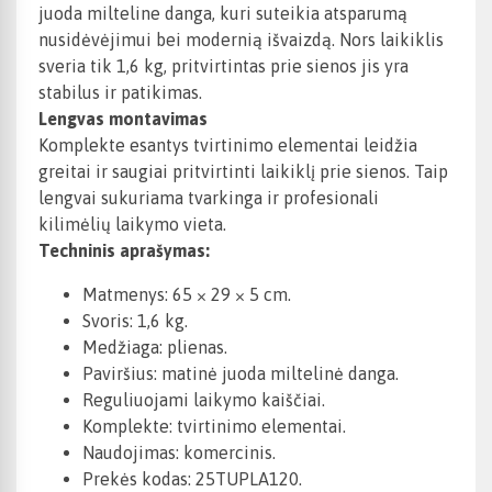
juoda milteline danga, kuri suteikia atsparumą
nusidėvėjimui bei modernią išvaizdą. Nors laikiklis
sveria tik 1,6 kg, pritvirtintas prie sienos jis yra
stabilus ir patikimas.
Lengvas montavimas
Komplekte esantys tvirtinimo elementai leidžia
greitai ir saugiai pritvirtinti laikiklį prie sienos. Taip
lengvai sukuriama tvarkinga ir profesionali
kilimėlių laikymo vieta.
Techninis aprašymas:
Matmenys: 65 × 29 × 5 cm.
Svoris: 1,6 kg.
Medžiaga: plienas.
Paviršius: matinė juoda miltelinė danga.
Reguliuojami laikymo kaiščiai.
Komplekte: tvirtinimo elementai.
Naudojimas: komercinis.
Prekės kodas: 25TUPLA120.