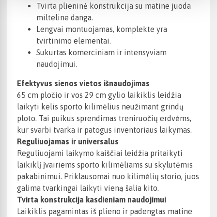
Tvirta plieninė konstrukcija su matine juoda
milteline danga.
Lengvai montuojamas, komplekte yra
tvirtinimo elementai.
Sukurtas komerciniam ir intensyviam
naudojimui.
Efektyvus sienos vietos išnaudojimas
65 cm pločio ir vos 29 cm gylio laikiklis leidžia
laikyti kelis sporto kilimėlius neužimant grindų
ploto. Tai puikus sprendimas treniruočių erdvėms,
kur svarbi tvarka ir patogus inventoriaus laikymas.
Reguliuojamas ir universalus
Reguliuojami laikymo kaiščiai leidžia pritaikyti
laikiklį įvairiems sporto kilimėliams su skylutėmis
pakabinimui. Priklausomai nuo kilimėlių storio, juos
galima tvarkingai laikyti vieną šalia kito.
Tvirta konstrukcija kasdieniam naudojimui
Laikiklis pagamintas iš plieno ir padengtas matine