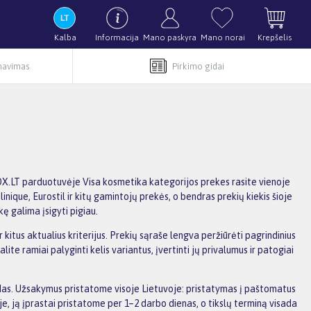
Kalba
Informacija
Mano paskyra
Mano norai
Krepšelis
rnavimas
Pirkimo gidai
BOX.LT parduotuvėje Visa kosmetika kategorijos prekes rasite vienoje
linique, Eurostil ir kitų gamintojų prekės, o bendras prekių kiekis šioje
ę galima įsigyti pigiau.
kitus aktualius kriterijus. Prekių sąraše lengva peržiūrėti pagrindinius
e ramiai palyginti kelis variantus, įvertinti jų privalumus ir patogiai
aidas. Užsakymus pristatome visoje Lietuvoje: pristatymas į paštomatus
, ją įprastai pristatome per 1–2 darbo dienas, o tikslų terminą visada