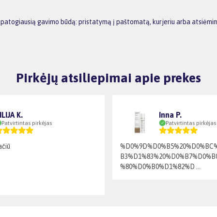
ums patogiausią gavimo būdą: pristatymą į paštomatą, kurjeriu arba atsiėm
Pirkėjų atsiliepimai apie prekes
ILIJA K.
Inna P.
Patvirtintas pirkėjas
Patvirtintas pirkėjas
ačiū
%D0%9D%D0%B5%20%D0%BC
B3%D1%83%20%D0%B7%D0%B
%80%D0%B0%D1%82%D ...