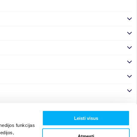
Leisti visus
edijos funkcijas
edijos,
Atmesti