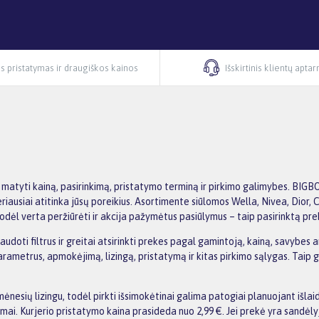
s pristatymas ir draugiškos kainos
Išskirtinis klientų apta
 matyti kainą, pasirinkimą, pristatymo terminą ir pirkimo galimybes. BIG
geriausiai atitinka jūsų poreikius. Asortimente siūlomos Wella, Nivea, Dior, C
dėl verta peržiūrėti ir akcija pažymėtus pasiūlymus – taip pasirinktą prek
oti filtrus ir greitai atsirinkti prekes pagal gamintoją, kainą, savybes ar 
etrus, apmokėjimą, lizingą, pristatymą ir kitas pirkimo sąlygas. Taip galit
nesių lizingu, todėl pirkti išsimokėtinai galima patogiai planuojant išl
i. Kurjerio pristatymo kaina prasideda nuo 2,99 €. Jei prekė yra sandėlyje