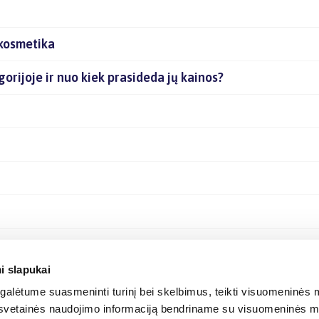
 kosmetika
gorijoje ir nuo kiek prasideda jų kainos?
i slapukai
alėtume suasmeninti turinį bei skelbimus, teikti visuomeninės m
o, svetainės naudojimo informaciją bendriname su visuomeninės m