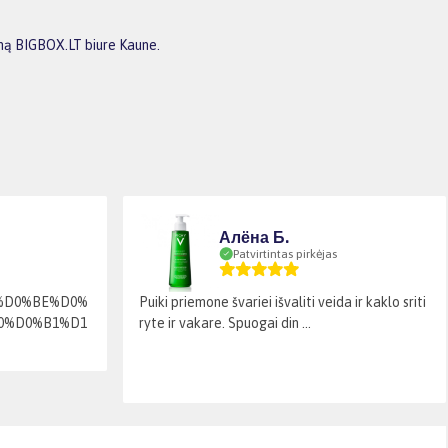
imą BIGBOX.LT biure Kaune.
Алёна Б.
Patvirtintas pirkėjas
%D0%BE%D0%
Puiki priemone švariei išvaliti veida ir kaklo sriti
0%D0%B1%D1
ryte ir vakare. Spuogai din ...