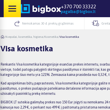
+370 700 33322
pagalba@bigbox.lt
Nemokamas 30 d. prekių grąžinimas
Greita
/
Kvepalai, kosmetika, higiena
/
Kosmetika
/
Visa kosmetika
Visa kosmetika
Renkantis Visa kosmetika kategorijoje esančias prekes internetu, svarbu
vietoje, todėl patogu palyginti skirtingus pasiūlymus ir išsirinkti tai, kas 
kategorijoje šiuo metu yra 12196. Žemiausia kaina prasideda nuo 0,32 €, to
Kad apsipirkimas būtų paprastesnis, Visa kosmetika kategorijoje galite naud
pasiūlymus, o prekės puslapyje pateikiama detalesnė informacija apie param
užsisakyti pasirinktą prekę internetu.
BIGBOX.LT suteikia galimybę prekes nuo 150 Eur įsigyti su nemokamu 24 mė
kainuoja nuo 2,29 €, o perkant nuo 499 € į paštomatą pristatoma nemokama