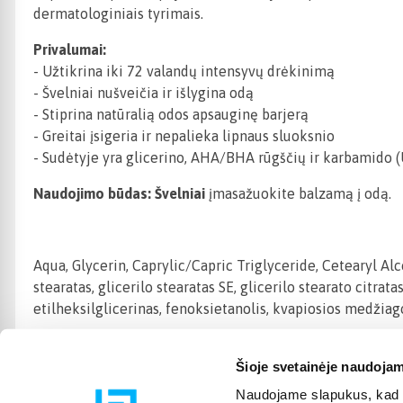
dermatologiniais tyrimais.
Privalumai:
- Užtikrina iki 72 valandų intensyvų drėkinimą
- Švelniai nušveičia ir išlygina odą
- Stiprina natūralią odos apsauginę barjerą
- Greitai įsigeria ir nepalieka lipnaus sluoksnio
- Sudėtyje yra glicerino, AHA/BHA rūgščių ir karbamido
Naudojimo būdas: Švelniai
įmasažuokite balzamą į odą.
Aqua, Glycerin, Caprylic/Capric Triglyceride, Cetearyl Alc
stearatas, glicerilo stearatas SE, glicerilo stearato citra
etilheksilglicerinas, fenoksietanolis, kvapiosios medžiag
Šioje svetainėje naudojam
Naudojame slapukus, kad g