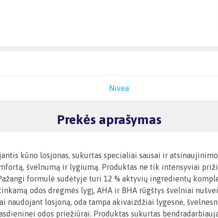
Nivea
Prekės aprašymas
ntis kūno losjonas, sukurtas specialiai sausai ir atsinaujinimo
ortą, švelnumą ir lygiumą. Produktas ne tik intensyviai prižiū
 Pažangi formulė sudėtyje turi 12 % aktyvių ingredientų kompl
i tinkamą odos drėgmės lygį, AHA ir BHA rūgštys švelniai nušve
ai naudojant losjoną, oda tampa akivaizdžiai lygesnė, švelnesnė 
asdieninei odos priežiūrai. Produktas sukurtas bendradarbiaujan