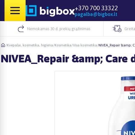
+370 700 33322
pagalba@bigbox.lt
Nemokamas 30 d. prekių grąžinimas
Greita
/
Kvepalai, kosmetika, higiena
/
Kosmetika
/
Visa kosmetika
/
NIVEA_Repair &amp; Ca
NIVEA_Repair &amp; Care d