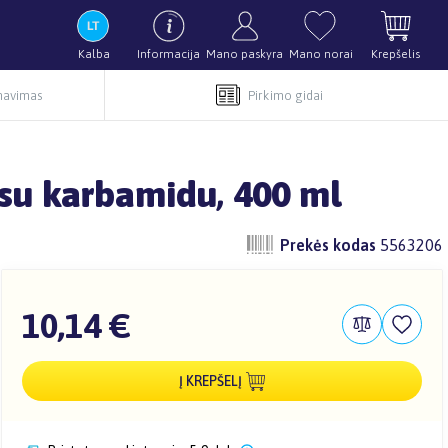
Kalba
Informacija
Mano paskyra
Mano norai
Krepšelis
rnavimas
Pirkimo gidai
su karbamidu, 400 ml
Prekės kodas
5563206
10,14 €
Į KREPŠELĮ