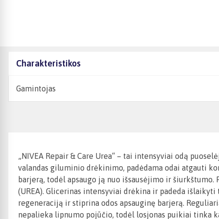
Charakteristikos
Gamintojas
„NIVEA Repair & Care Urea“ – tai intensyviai odą puoselėja
valandas giluminio drėkinimo, padėdama odai atgauti komf
barjerą, todėl apsaugo ją nuo išsausėjimo ir šiurkštumo.
(UREA). Glicerinas intensyviai drėkina ir padeda išlaikyt
regeneraciją ir stiprina odos apsauginę barjerą. Reguliari
nepalieka lipnumo pojūčio, todėl losjonas puikiai tinka k