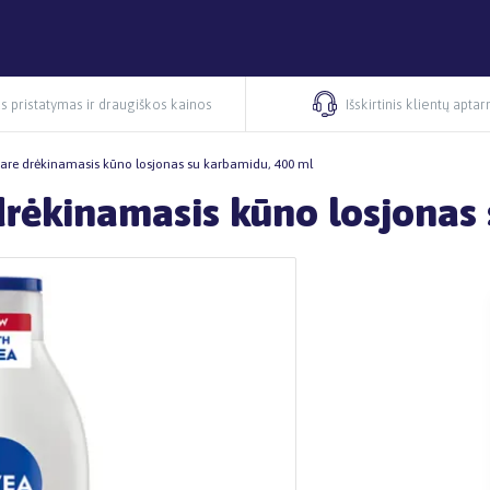
s pristatymas ir draugiškos kainos
Išskirtinis klientų apta
re drėkinamasis kūno losjonas su karbamidu, 400 ml
rėkinamasis kūno losjonas 