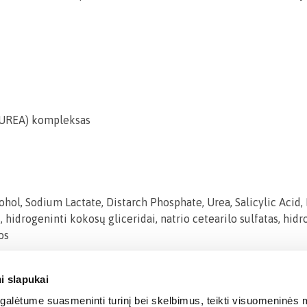
 (UREA) kompleksas
ohol, Sodium Lactate, Distarch Phosphate, Urea, Salicylic Acid,
tas, hidrogeninti kokosų gliceridai, natrio cetearilo sulfatas, h
os
i slapukai
alėtume suasmeninti turinį bei skelbimus, teikti visuomeninės m