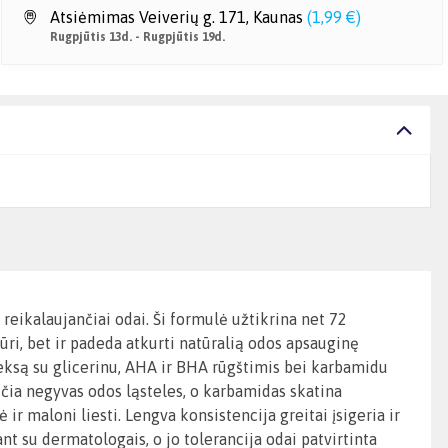
Atsiėmimas Veiverių g. 171, Kaunas
(
1,99 €
)
Rugpjūtis 13d. - Rugpjūtis 19d.
 reikalaujančiai odai. Ši formulė užtikrina net 72
ri, bet ir padeda atkurti natūralią odos apsauginę
eksą su glicerinu, AHA ir BHA rūgštimis bei karbamidu
ičia negyvas odos ląsteles, o karbamidas skatina
ir maloni liesti. Lengva konsistencija greitai įsigeria ir
t su dermatologais, o jo tolerancija odai patvirtinta