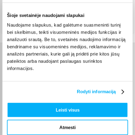
Pristato ir šeštadienį
Rugpjūtis 14d. - Rugpjūtis 20d.
Šioje svetainėje naudojami slapukai
Atsiėmimas Veiverių g. 171, Kaunas
(
1,99 €
)
Naudojame slapukus, kad galėtume suasmeninti turinį
Rugpjūtis 14d. - Rugpjūtis 20d.
bei skelbimus, teikti visuomeninės medijos funkcijas ir
analizuoti srautą. Be to, svetainės naudojimo informaciją
bendriname su visuomeninės medijos, reklamavimo ir
analizės partneriais, kurie gali ją pridėti prie kitos jūsų
Charakteristikos
pateiktos arba naudojant paslaugas surinktos
informacijos.
Gamintojas
Nivea
Svoris, Kg
0.13
Rodyti informaciją
Prekės aprašymas
Leisti visus
Atmesti
„NIVEA Derma Control Clinical Ultra Comfort“ – tai