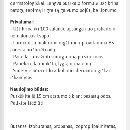
dermatologiškai. Lengva purškalo formulė užtikrina
patogų tepimą ir greitą gaivumo pojūtį be lipnumo.
Privalumai:
- Užtikrina iki 100 valandų apsaugą nuo prakaito ir
nemalonaus kvapo
- Formulė su hialurono rūgštimi ir provitaminu B5
padeda prižiūrėti odą
- Padeda sumažinti sudirginimą po skutimosi
- Palieka odą minkštą, lygią ir malonią
- Sudėtyje nėra etilo alkoholio, dermatologiškai
išbandytas
Naudojimo būdas:
Purkškite iš 15 cm atstumo tik ant pažastų odos.
Palikite išdžiūti.
Butanas, izobutanas, propanas, izopropilpalmitatas,