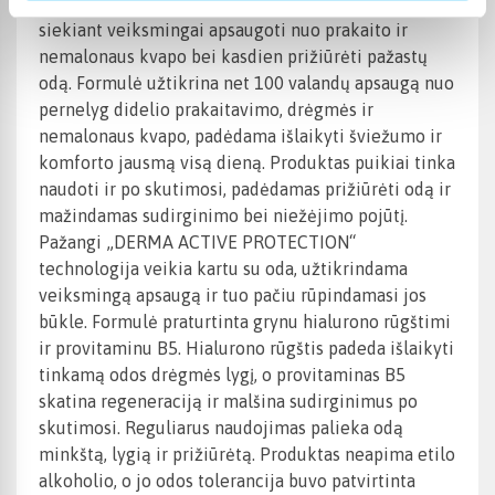
pažangus antiperspirantas purškiklis, sukurtas
siekiant veiksmingai apsaugoti nuo prakaito ir
nemalonaus kvapo bei kasdien prižiūrėti pažastų
odą. Formulė užtikrina net 100 valandų apsaugą nuo
pernelyg didelio prakaitavimo, drėgmės ir
nemalonaus kvapo, padėdama išlaikyti šviežumo ir
komforto jausmą visą dieną. Produktas puikiai tinka
naudoti ir po skutimosi, padėdamas prižiūrėti odą ir
mažindamas sudirginimo bei niežėjimo pojūtį.
Pažangi „DERMA ACTIVE PROTECTION“
technologija veikia kartu su oda, užtikrindama
veiksmingą apsaugą ir tuo pačiu rūpindamasi jos
būkle. Formulė praturtinta grynu hialurono rūgštimi
ir provitaminu B5. Hialurono rūgštis padeda išlaikyti
tinkamą odos drėgmės lygį, o provitaminas B5
skatina regeneraciją ir malšina sudirginimus po
skutimosi. Reguliarus naudojimas palieka odą
minkštą, lygią ir prižiūrėtą. Produktas neapima etilo
alkoholio, o jo odos tolerancija buvo patvirtinta