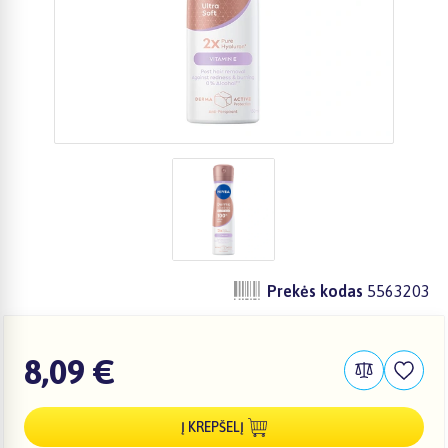
Prekės kodas
5563203
8,09 €
Į KREPŠELĮ