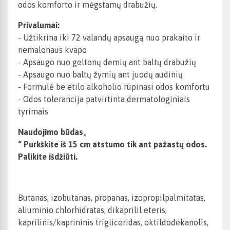
odos komforto ir mėgstamų drabužių.
Privalumai:
- Užtikrina iki 72 valandų apsaugą nuo prakaito ir
nemalonaus kvapo
- Apsaugo nuo geltonų dėmių ant baltų drabužių
- Apsaugo nuo baltų žymių ant juodų audinių
- Formulė be etilo alkoholio rūpinasi odos komfortu
- Odos tolerancija patvirtinta dermatologiniais
tyrimais
Naudojimo būdas
„
“ Purkškite iš 15 cm atstumo tik ant pažastų odos.
Palikite išdžiūti.
Butanas, izobutanas, propanas, izopropilpalmitatas,
aliuminio chlorhidratas, dikaprilil eteris,
kaprilinis/kaprininis trigliceridas, oktildodekanolis,