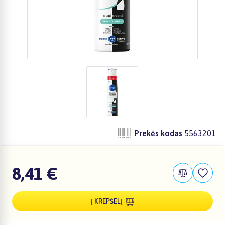
Prekės kodas
5563201
8,41 €
Į KREPŠELĮ