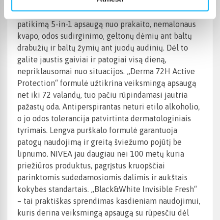
prakaito ir nemalonaus kvapo, nesukeliant pavojaus,
kad drabužiai susiteps. Pažangi formulė užtikrina
patikimą 5-in-1 apsaugą nuo prakaito, nemalonaus
kvapo, odos sudirginimo, geltonų dėmių ant baltų
drabužių ir baltų žymių ant juodų audinių. Dėl to
galite jaustis gaiviai ir patogiai visą dieną,
nepriklausomai nuo situacijos. „Derma 72H Active
Protection“ formulė užtikrina veiksmingą apsaugą
net iki 72 valandų, tuo pačiu rūpindamasi jautria
pažastų oda. Antiperspirantas neturi etilo alkoholio,
o jo odos tolerancija patvirtinta dermatologiniais
tyrimais. Lengva purškalo formulė garantuoja
patogų naudojimą ir greitą šviežumo pojūtį be
lipnumo. NIVEA jau daugiau nei 100 metų kuria
priežiūros produktus, pagrįstus kruopščiai
parinktomis sudedamosiomis dalimis ir aukštais
kokybės standartais. „Black&White Invisible Fresh“
– tai praktiškas sprendimas kasdieniam naudojimui,
kuris derina veiksmingą apsaugą su rūpesčiu dėl