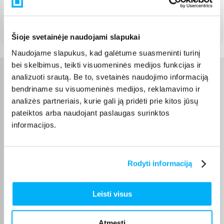
Rugpjūtis 13d. - Rugpjūtis 19d.
Atsiėmimas Veiverių g. 171, Kaunas
(
1,99 €
)
Rugpjūtis 14d. - Rugpjūtis 20d.
Šioje svetainėje naudojami slapukai
Naudojame slapukus, kad galėtume suasmeninti turinį
bei skelbimus, teikti visuomeninės medijos funkcijas ir
analizuoti srautą. Be to, svetainės naudojimo informaciją
Charakteristikos
bendriname su visuomeninės medijos, reklamavimo ir
analizės partneriais, kurie gali ją pridėti prie kitos jūsų
Gamintojas
Nivea
pateiktos arba naudojant paslaugas surinktos
informacijos.
Svoris, Kg
0.2
Prekės aprašymas
Rodyti informaciją
Leisti visus
Antiperspirantas „NIVEA Black&White Invisible
Fresh“ sukurtas siekiant veiksmingai apsaugoti nuo
Atmesti