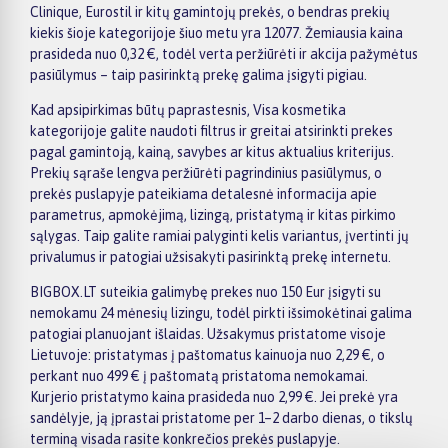
Clinique, Eurostil ir kitų gamintojų prekės, o bendras prekių
kiekis šioje kategorijoje šiuo metu yra 12077. Žemiausia kaina
prasideda nuo 0,32 €, todėl verta peržiūrėti ir akcija pažymėtus
pasiūlymus – taip pasirinktą prekę galima įsigyti pigiau.
Kad apsipirkimas būtų paprastesnis, Visa kosmetika
kategorijoje galite naudoti filtrus ir greitai atsirinkti prekes
pagal gamintoją, kainą, savybes ar kitus aktualius kriterijus.
Prekių sąraše lengva peržiūrėti pagrindinius pasiūlymus, o
prekės puslapyje pateikiama detalesnė informacija apie
parametrus, apmokėjimą, lizingą, pristatymą ir kitas pirkimo
sąlygas. Taip galite ramiai palyginti kelis variantus, įvertinti jų
privalumus ir patogiai užsisakyti pasirinktą prekę internetu.
BIGBOX.LT suteikia galimybę prekes nuo 150 Eur įsigyti su
nemokamu 24 mėnesių lizingu, todėl pirkti išsimokėtinai galima
patogiai planuojant išlaidas. Užsakymus pristatome visoje
Lietuvoje: pristatymas į paštomatus kainuoja nuo 2,29 €, o
perkant nuo 499 € į paštomatą pristatoma nemokamai.
Kurjerio pristatymo kaina prasideda nuo 2,99 €. Jei prekė yra
sandėlyje, ją įprastai pristatome per 1–2 darbo dienas, o tikslų
terminą visada rasite konkrečios prekės puslapyje.