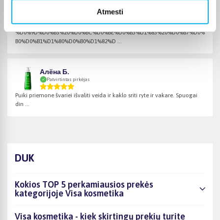
Inna P.
Atmesti
Patvirtintas pirkėjas
%D0%9D%D0%B5%20%D0%BC%D0%BE%D0%B3%D1%83%20%D0%B7%D0%
B0%D0%B1%D1%80%D0%B0%D1%82%D ...
Алёна Б.
Patvirtintas pirkėjas
Puiki priemone švariei išvaliti veida ir kaklo sriti ryte ir vakare. Spuogai
din ...
DUK
Kokios TOP 5 perkamiausios prekės
kategorijoje Visa kosmetika
Visa kosmetika - kiek skirtingų prekių turite