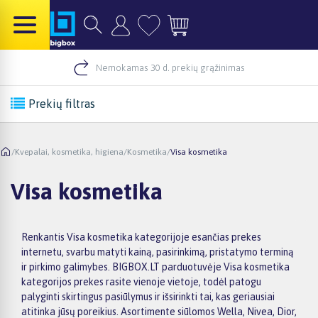
Nemokamas 30 d. prekių grąžinimas
Prekių filtras
/
Kvepalai, kosmetika, higiena
/
Kosmetika
/
Visa kosmetika
Visa kosmetika
Renkantis Visa kosmetika kategorijoje esančias prekes
internetu, svarbu matyti kainą, pasirinkimą, pristatymo terminą
ir pirkimo galimybes. BIGBOX.LT parduotuvėje Visa kosmetika
kategorijos prekes rasite vienoje vietoje, todėl patogu
palyginti skirtingus pasiūlymus ir išsirinkti tai, kas geriausiai
atitinka jūsų poreikius. Asortimente siūlomos Wella, Nivea, Dior,