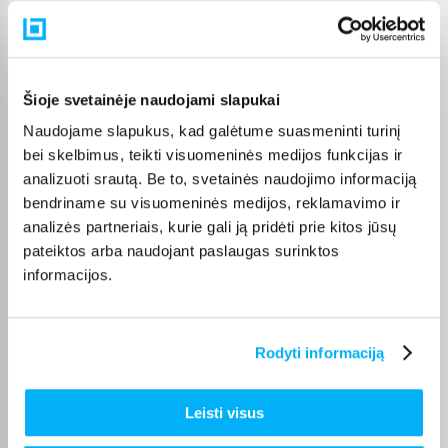
Pasirinkę tinkamą prekę iš Visa kosmetika kategorijos, galite
rinktis jums patogiausią gavimo būdą: pristatymą į paštomatą,
kurjeriu arba atsiėmimą BIGBOX.LT biure Kaune.
Šioje svetainėje naudojami slapukai
Naudojame slapukus, kad galėtume suasmeninti turinį
bei skelbimus, teikti visuomeninės medijos funkcijas ir
Pirkėjų atsiliepimai apie prekes
analizuoti srautą. Be to, svetainės naudojimo informaciją
bendriname su visuomeninės medijos, reklamavimo ir
analizės partneriais, kurie gali ją pridėti prie kitos jūsų
Diana A.
pateiktos arba naudojant paslaugas surinktos
Patvirtintas pirkėjas
informacijos.
Kremas labai geras, lengvai įsigeria.
Rodyti informaciją
VILIJA K.
Patvirtintas pirkėjas
Viskas puikiai, ačiū
Leisti visus