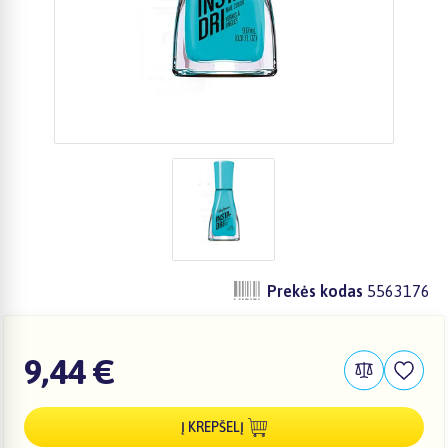
Prekės kodas
5563176
9,44 €
Į KREPŠELĮ