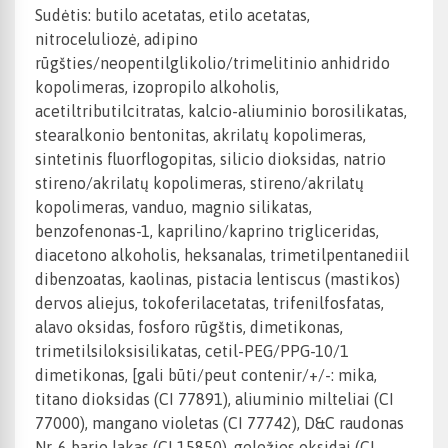
Sudėtis: butilo acetatas, etilo acetatas,
nitroceluliozė, adipino
rūgšties/neopentilglikolio/trimelitinio anhidrido
kopolimeras, izopropilo alkoholis,
acetiltributilcitratas, kalcio-aliuminio borosilikatas,
stearalkonio bentonitas, akrilatų kopolimeras,
sintetinis fluorflogopitas, silicio dioksidas, natrio
stireno/akrilatų kopolimeras, stireno/akrilatų
kopolimeras, vanduo, magnio silikatas,
benzofenonas-1, kaprilino/kaprino trigliceridas,
diacetono alkoholis, heksanalas, trimetilpentanediil
dibenzoatas, kaolinas, pistacia lentiscus (mastikos)
dervos aliejus, tokoferilacetatas, trifenilfosfatas,
alavo oksidas, fosforo rūgštis, dimetikonas,
trimetilsiloksisilikatas, cetil-PEG/PPG-10/1
dimetikonas, [gali būti/peut contenir/+/-: mika,
titano dioksidas (CI 77891), aliuminio milteliai (CI
77000), mangano violetas (CI 77742), D&C raudonas
Nr. 6 bario lakas (CI 15850), geležies oksidai (CI