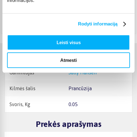
informacijos.
Pristato ir šeštadienį
Rugpjūtis 26d. - Rugsėjis 3d.
Atsiėmimas Veiverių g. 171, Kaunas
(
1,99 €
)
Rodyti informaciją
Rugpjūtis 27d. - Rugsėjis 4d.
Leisti visus
Charakteristikos
Atmesti
Gamintojas
Sally Hansen
Kilmės šalis
Prancūzija
Svoris, Kg
0.05
Prekės aprašymas