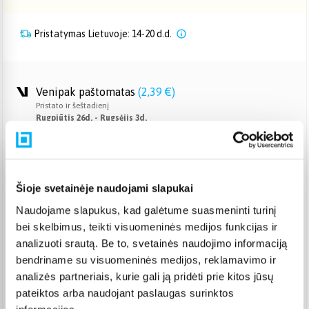
Pristatymas Lietuvoje: 14-20 d.d.
Venipak paštomatas
(
2,39 €
)
Pristato ir šeštadienį
Rugpjūtis 26d. - Rugsėjis 3d.
Venipak kurjeris
(
2,99 €
)
Rugpjūtis 27d. - Rugsėjis 4d.
Omniva paštomatas
(
2,39 €
)
Šioje svetainėje naudojami slapukai
Pristato ir šeštadienį
Rugpjūtis 26d. - Rugsėjis 3d.
Naudojame slapukus, kad galėtume suasmeninti turinį
Smartposti paštomatas
(
2,19 €
)
bei skelbimus, teikti visuomeninės medijos funkcijas ir
Pristato ir šeštadienį
analizuoti srautą. Be to, svetainės naudojimo informaciją
Rugpjūtis 26d. - Rugsėjis 3d.
bendriname su visuomeninės medijos, reklamavimo ir
DPD kurjeris
(
3,99 €
)
analizės partneriais, kurie gali ją pridėti prie kitos jūsų
Rugpjūtis 27d. - Rugsėjis 4d.
pateiktos arba naudojant paslaugas surinktos
DPD paštomatas
(
3,99 €
)