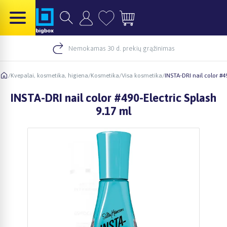
Nemokamas 30 d. prekių grąžinimas
/
Kvepalai, kosmetika, higiena
/
Kosmetika
/
Visa kosmetika
/
INSTA-DRI nail color #4
INSTA-DRI nail color #490-Electric Splash
9.17 ml