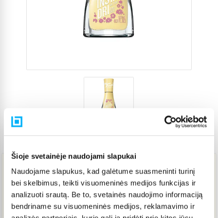
Prekės kodas
5563173
Šioje svetainėje naudojami slapukai
Naudojame slapukus, kad galėtume suasmeninti turinį
6,84 €
bei skelbimus, teikti visuomeninės medijos funkcijas ir
analizuoti srautą. Be to, svetainės naudojimo informaciją
bendriname su visuomeninės medijos, reklamavimo ir
IŠPARDUOTA
analizės partneriais, kurie gali ją pridėti prie kitos jūsų