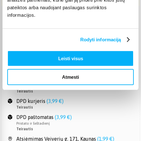
pateiktos arba naudojant paslaugas surinktos
informacijos.
Venipak paštomatas
(
2,39 €
)
Pristato ir šeštadienį
Teirautis
Rodyti informaciją
Venipak kurjeris
(
2,99 €
)
Teirautis
Omniva paštomatas
(
2,39 €
)
Leisti visus
Pristato ir šeštadienį
Teirautis
Atmesti
Smartposti paštomatas
(
2,19 €
)
Pristato ir šeštadienį
Teirautis
DPD kurjeris
(
3,99 €
)
Teirautis
DPD paštomatas
(
3,99 €
)
Pristato ir šeštadienį
Teirautis
Atsiėmimas Veiverių g. 171, Kaunas
(
1,99 €
)