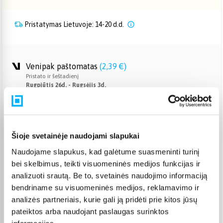
Pristatymas Lietuvoje: 14-20 d.d.
Venipak paštomatas
(
2,39 €
)
Pristato ir šeštadienį
Rugpjūtis 26d. - Rugsėjis 3d.
Venipak kurjeris
(
2,99 €
)
Rugpjūtis 27d. - Rugsėjis 4d.
Omniva paštomatas
(
2,29 €
)
Šioje svetainėje naudojami slapukai
Pristato ir šeštadienį
Rugpjūtis 26d. - Rugsėjis 3d.
Naudojame slapukus, kad galėtume suasmeninti turinį
Smartposti paštomatas
(
2,39 €
)
bei skelbimus, teikti visuomeninės medijos funkcijas ir
Pristato ir šeštadienį
analizuoti srautą. Be to, svetainės naudojimo informaciją
Rugpjūtis 26d. - Rugsėjis 3d.
bendriname su visuomeninės medijos, reklamavimo ir
DPD kurjeris
(
3,99 €
)
analizės partneriais, kurie gali ją pridėti prie kitos jūsų
Rugpjūtis 27d. - Rugsėjis 4d.
pateiktos arba naudojant paslaugas surinktos
DPD paštomatas
(
3,99 €
)