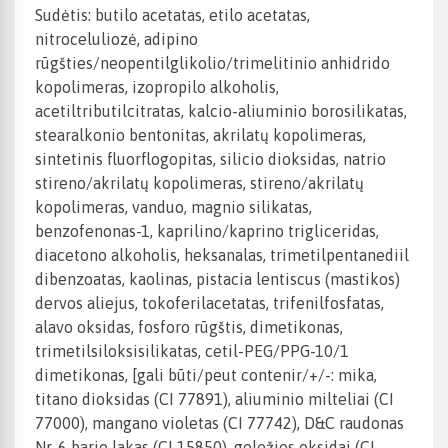
Sudėtis: butilo acetatas, etilo acetatas,
nitroceluliozė, adipino
rūgšties/neopentilglikolio/trimelitinio anhidrido
kopolimeras, izopropilo alkoholis,
acetiltributilcitratas, kalcio-aliuminio borosilikatas,
stearalkonio bentonitas, akrilatų kopolimeras,
sintetinis fluorflogopitas, silicio dioksidas, natrio
stireno/akrilatų kopolimeras, stireno/akrilatų
kopolimeras, vanduo, magnio silikatas,
benzofenonas-1, kaprilino/kaprino trigliceridas,
diacetono alkoholis, heksanalas, trimetilpentanediil
dibenzoatas, kaolinas, pistacia lentiscus (mastikos)
dervos aliejus, tokoferilacetatas, trifenilfosfatas,
alavo oksidas, fosforo rūgštis, dimetikonas,
trimetilsiloksisilikatas, cetil-PEG/PPG-10/1
dimetikonas, [gali būti/peut contenir/+/-: mika,
titano dioksidas (CI 77891), aliuminio milteliai (CI
77000), mangano violetas (CI 77742), D&C raudonas
Nr. 6 bario lakas (CI 15850), geležies oksidai (CI