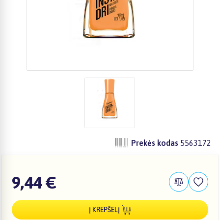
Prekės kodas
5563172
9,44 €
Į KREPŠELĮ