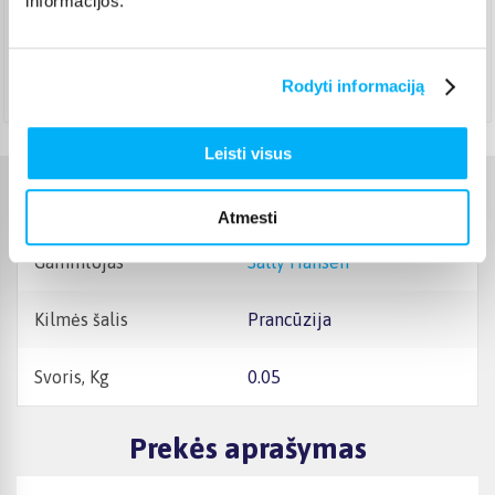
informacijos.
Pristato ir šeštadienį
Rugpjūtis 26d. - Rugsėjis 3d.
Atsiėmimas Veiverių g. 171, Kaunas
(
1,99 €
)
Rodyti informaciją
Rugpjūtis 27d. - Rugsėjis 4d.
Leisti visus
Charakteristikos
Atmesti
Gamintojas
Sally Hansen
Kilmės šalis
Prancūzija
Svoris, Kg
0.05
Prekės aprašymas