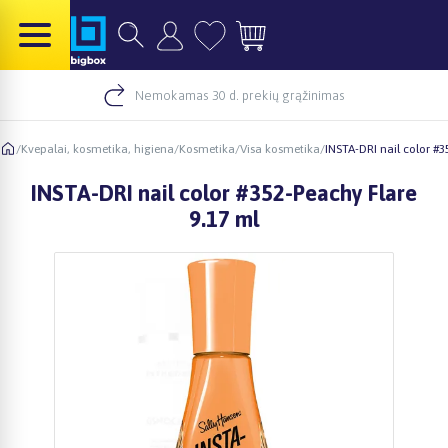
Nemokamas 30 d. prekių grąžinimas
/
Kvepalai, kosmetika, higiena
/
Kosmetika
/
Visa kosmetika
/
INSTA-DRI nail color #3
INSTA-DRI nail color #352-Peachy Flare
9.17 ml