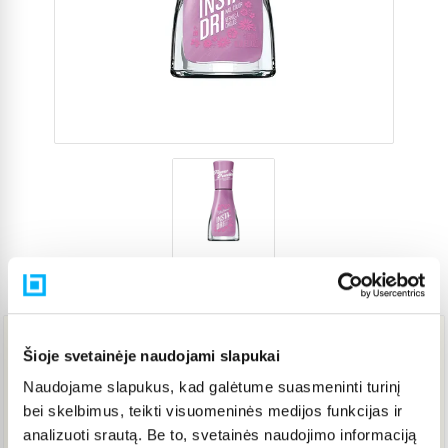
Prekės kodas
5563161
Šioje svetainėje naudojami slapukai
9,44 €
Naudojame slapukus, kad galėtume suasmeninti turinį
bei skelbimus, teikti visuomeninės medijos funkcijas ir
Į KREPŠELĮ
analizuoti srautą. Be to, svetainės naudojimo informaciją