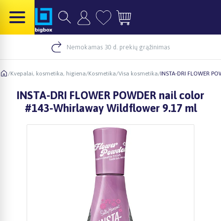
Nemokamas 30 d. prekių grąžinimas
/
Kvepalai, kosmetika, higiena
/
Kosmetika
/
Visa kosmetika
/
INSTA-DRI FLOWER POWD
INSTA-DRI FLOWER POWDER nail color
#143-Whirlaway Wildflower 9.17 ml