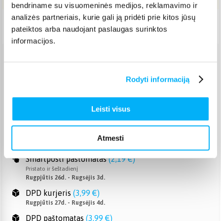
bendriname su visuomeninės medijos, reklamavimo ir
analizės partneriais, kurie gali ją pridėti prie kitos jūsų
Pristatymas Lietuvoje: 14-20 d.d.
pateiktos arba naudojant paslaugas surinktos
informacijos.
Venipak paštomatas
(
2,39 €
)
Pristato ir šeštadienį
Rodyti informaciją
Rugpjūtis 26d. - Rugsėjis 3d.
Venipak kurjeris
(
2,99 €
)
Leisti visus
Rugpjūtis 27d. - Rugsėjis 4d.
Omniva paštomatas
(
2,39 €
)
Pristato ir šeštadienį
Atmesti
Rugpjūtis 26d. - Rugsėjis 3d.
Smartposti paštomatas
(
2,19 €
)
Pristato ir šeštadienį
Rugpjūtis 26d. - Rugsėjis 3d.
DPD kurjeris
(
3,99 €
)
Rugpjūtis 27d. - Rugsėjis 4d.
DPD paštomatas
(
3,99 €
)