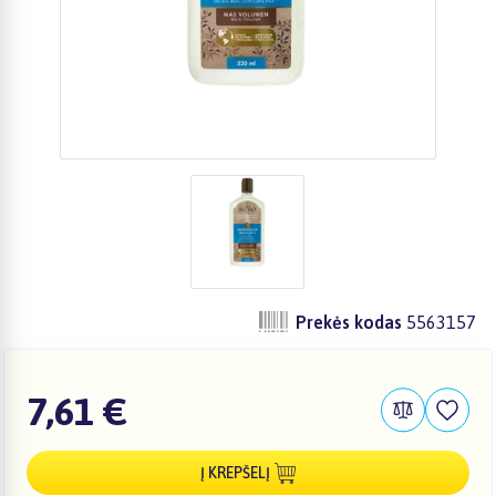
Prekės kodas
5563157
7,61 €
Į KREPŠELĮ