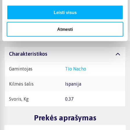
Pristato ir šeštadienį
Rugpjūtis 26d. - Rugsėjis 3d.
Leisti visus
Atsiėmimas Veiverių g. 171, Kaunas
(
1,99 €
)
Rugpjūtis 27d. - Rugsėjis 4d.
Atmesti
Charakteristikos
Gamintojas
Tío Nacho
Kilmės šalis
Ispanija
Svoris, Kg
0.37
Prekės aprašymas