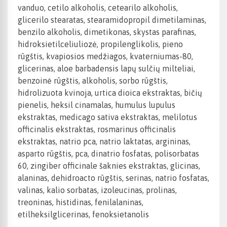
vanduo, cetilo alkoholis, cetearilo alkoholis,
glicerilo stearatas, stearamidopropil dimetilaminas,
benzilo alkoholis, dimetikonas, skystas parafinas,
hidroksietilceliuliozė, propilenglikolis, pieno
rūgštis, kvapiosios medžiagos, kvaterniumas-80,
glicerinas, aloe barbadensis lapų sulčių milteliai,
benzoinė rūgštis, alkoholis, sorbo rūgštis,
hidrolizuota kvinoja, urtica dioica ekstraktas, bičių
pienelis, heksil cinamalas, humulus lupulus
ekstraktas, medicago sativa ekstraktas, melilotus
officinalis ekstraktas, rosmarinus officinalis
ekstraktas, natrio pca, natrio laktatas, argininas,
asparto rūgštis, pca, dinatrio fosfatas, polisorbatas
60, zingiber officinale šaknies ekstraktas, glicinas,
alaninas, dehidroacto rūgštis, serinas, natrio fosfatas,
valinas, kalio sorbatas, izoleucinas, prolinas,
treoninas, histidinas, fenilalaninas,
etilheksilglicerinas, fenoksietanolis