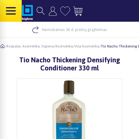
Nemokamas 30 d. prekių grąžinimas
/
Kvepalai, kosmetika, higiena
/
Kosmetika
/
Visa kosmetika
/
Tío Nacho Thickening 
Tío Nacho Thickening Densifying
Conditioner 330 ml