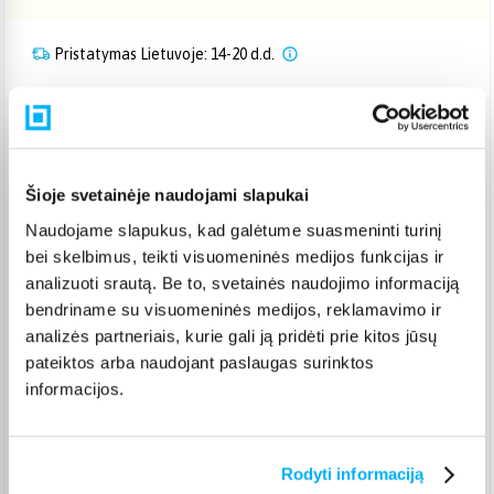
Pristatymas Lietuvoje: 14-20 d.d.
Venipak paštomatas
(
2,39 €
)
Pristato ir šeštadienį
Rugpjūtis 26d. - Rugsėjis 3d.
Šioje svetainėje naudojami slapukai
Venipak kurjeris
(
2,99 €
)
Naudojame slapukus, kad galėtume suasmeninti turinį
Rugpjūtis 27d. - Rugsėjis 4d.
bei skelbimus, teikti visuomeninės medijos funkcijas ir
Omniva paštomatas
(
2,29 €
)
analizuoti srautą. Be to, svetainės naudojimo informaciją
Pristato ir šeštadienį
bendriname su visuomeninės medijos, reklamavimo ir
Rugpjūtis 26d. - Rugsėjis 3d.
analizės partneriais, kurie gali ją pridėti prie kitos jūsų
Smartposti paštomatas
(
2,39 €
)
pateiktos arba naudojant paslaugas surinktos
Pristato ir šeštadienį
informacijos.
Rugpjūtis 26d. - Rugsėjis 3d.
DPD kurjeris
(
3,99 €
)
Rugpjūtis 27d. - Rugsėjis 4d.
Rodyti informaciją
DPD paštomatas
(
3,99 €
)