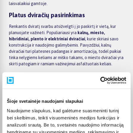
laisvalaikiui gamtoje.
Platus dviračių pasirinkimas
Renkantis dviratį svarbu atsižvelgti į jo paskirtį ir vietą, kur
planuojate važinėti. Populiariausi yra
kalnų, miesto,
hibridiniai, plento ir elektriniai dviračiai
, kurie skiriasi savo
konstrukcija ir naudojimo galimybėmis. Pavyzdžiui, kalnų
dviračiai turi platesnes padangas ir amortizaciją, todėl puikiai
tinka nelygiems keliams ar miško takams, o miesto dviračiai yra
skirti patogiam ir ramiam važinėjimui asfaltuotais keliais.
Komfortas ir aktyvus laisvalaikis
Dviračiai suteikia galimybę aktyviai leisti laiką lauke, keliauti ar
sportuoti. Važinėjimas dviračiu stiprina raumenis, gerina širdies
ir kraujagyslių sistemos veiklą bei padeda palaikyti gerą fizinę
Šioje svetainėje naudojami slapukai
formą. Be to, tai puikus būdas praleisti laiką su šeima ar
Naudojame slapukus, kad galėtume suasmeninti turinį
draugais, keliaujant dviračių takais, parkuose ar gamtoje.
bei skelbimus, teikti visuomeninės medijos funkcijas ir
Kaip išsirinkti tinkamą dviratį
analizuoti srautą. Be to, svetainės naudojimo informaciją
bendriname su visuomeninės medijos, reklamavimo ir