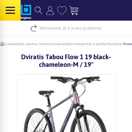
Nemokamas 30 d. prekių grąžinimas
/
Laisvalaikis, sportas, turizmas
/
Laisvalaikio transportas ir priedai
/
Dviračiai
/
Dvira
Dviratis Tabou Flow 1 19 black-
chameleon-M / 19"