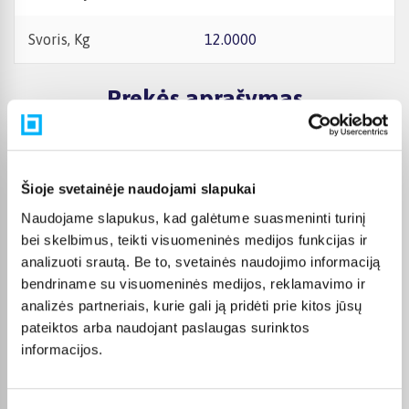
Svoris, Kg
12.0000
Prekės aprašymas
Dviračio techninės specifikacijos
Šioje svetainėje naudojami slapukai
Rėmas ir amortizatoriai
Naudojame slapukus, kad galėtume suasmeninti turinį
Rėmas:
bei skelbimus, teikti visuomeninės medijos funkcijas ir
Aluminium, Hydroforming
analizuoti srautą. Be to, svetainės naudojimo informaciją
Šakė:
bendriname su visuomeninės medijos, reklamavimo ir
Zoom 141AMS, Aluminium
analizės partneriais, kurie gali ją pridėti prie kitos jūsų
Pavarų sistema
pateiktos arba naudojant paslaugas surinktos
Pavarų skaičius:
informacijos.
14
Pavarų sistema:
2x7