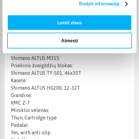
Rodyti informaciją
Pavarų tipas:
External
Galinis pavarų perjungėjas:
Leisti visus
Shimano ALTUS M310
Priekinis pavarų perjungėjas:
Atmesti
Shimano TOURNEY TY-606
Pavarų perjungimo rankenėlės:
Shimano ALTUS M315
Priekinis žvaigždžių blokas:
Shimano ALTUS TY-501, 46x30T
Kasetė:
Shimano ALTUS HG200, 12-32T
Grandinė:
KMC Z-7
Miniklio velenas:
Thun, Cartridge type
Pedalai:
Yes, with anti-slip