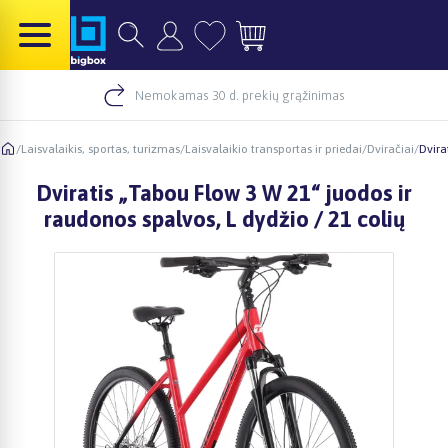
Nemokamas 30 d. prekių grąžinimas
/
Laisvalaikis, sportas, turizmas
/
Laisvalaikio transportas ir priedai
/
Dviračiai
/
Dvira
Dviratis „Tabou Flow 3 W 21“ juodos ir
raudonos spalvos, L dydžio / 21 colių