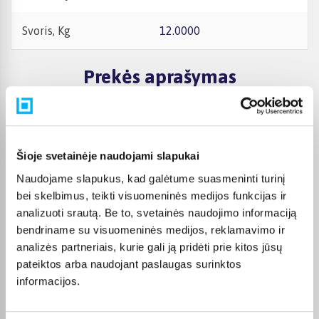
Svoris, Kg
12.0000
Prekės aprašymas
Dviračio techninės specifikacijos
Šioje svetainėje naudojami slapukai
Rėmas ir amortizatoriai
Naudojame slapukus, kad galėtume suasmeninti turinį
Rėmas:
bei skelbimus, teikti visuomeninės medijos funkcijas ir
Aluminium, Hydroforming
analizuoti srautą. Be to, svetainės naudojimo informaciją
Šakė:
bendriname su visuomeninės medijos, reklamavimo ir
SR Suntour NEX DS, 63mm Travel, Lockout,
analizės partneriais, kurie gali ją pridėti prie kitos jūsų
Aluminium
pateiktos arba naudojant paslaugas surinktos
Pavarų sistema
informacijos.
Pavarų skaičius:
18
Pavarų sistema: