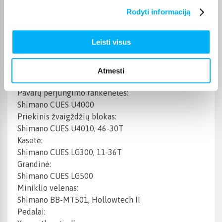
2x9
Rodyti informaciją
Pavarų tipas:
External
Leisti visus
Galinis pavarų perjungėjas:
Shimano CUES U3020
Priekinis pavarų perjungėjas:
Atmesti
Shimano CUES U4010
Pavarų perjungimo rankenėlės:
Shimano CUES U4000
Priekinis žvaigždžių blokas:
Shimano CUES U4010, 46-30T
Kasetė:
Shimano CUES LG300, 11-36T
Grandinė:
Shimano CUES LG500
Miniklio velenas:
Shimano BB-MT501, Hollowtech II
Pedalai: