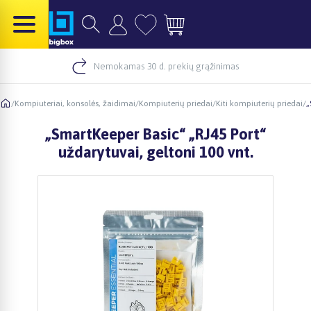
Nemokamas 30 d. prekių grąžinimas
/
Kompiuteriai, konsolės, žaidimai
/
Kompiuterių priedai
/
Kiti kompiuterių priedai
/
„
„SmartKeeper Basic“ „RJ45 Port“
uždarytuvai, geltoni 100 vnt.