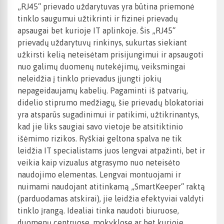
„RJ45“ prievado uždarytuvas yra būtina priemonė
tinklo saugumui užtikrinti ir fizinei prievadų
apsaugai bet kurioje IT aplinkoje. Šis „RJ45“
prievadų uždarytuvų rinkinys, sukurtas siekiant
užkirsti kelią neteisėtam prisijungimui ir apsaugoti
nuo galimų duomenų nutekėjimų, veiksmingai
neleidžia į tinklo prievadus įjungti jokių
nepageidaujamų kabelių. Pagaminti iš patvarių,
didelio stiprumo medžiagų, šie prievadų blokatoriai
yra atsparūs sugadinimui ir patikimi, užtikrinantys,
kad jie liks saugiai savo vietoje be atsitiktinio
išėmimo rizikos. Ryškiai geltona spalva ne tik
leidžia IT specialistams juos lengvai atpažinti, bet ir
veikia kaip vizualus atgrasymo nuo neteisėto
naudojimo elementas. Lengvai montuojami ir
nuimami naudojant atitinkamą „SmartKeeper“ raktą
(parduodamas atskirai), jie leidžia efektyviai valdyti
tinklo įrangą. Idealiai tinka naudoti biuruose,
duomenų centruose, mokyklose ar bet kurioje