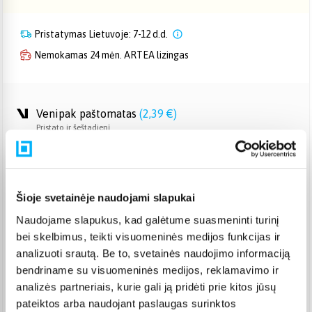
Pristatymas Lietuvoje: 7-12 d.d.
Nemokamas 24 mėn. ARTEA lizingas
Venipak paštomatas
(
2,39 €
)
Pristato ir šeštadienį
Rugpjūtis 18d. - Rugpjūtis 24d.
Venipak kurjeris
(
2,99 €
)
Rugpjūtis 18d. - Rugpjūtis 25d.
Omniva paštomatas
(
2,39 €
)
Šioje svetainėje naudojami slapukai
Pristato ir šeštadienį
Naudojame slapukus, kad galėtume suasmeninti turinį
Rugpjūtis 18d. - Rugpjūtis 24d.
bei skelbimus, teikti visuomeninės medijos funkcijas ir
Smartposti paštomatas
(
2,19 €
)
analizuoti srautą. Be to, svetainės naudojimo informaciją
Pristato ir šeštadienį
bendriname su visuomeninės medijos, reklamavimo ir
Rugpjūtis 18d. - Rugpjūtis 24d.
analizės partneriais, kurie gali ją pridėti prie kitos jūsų
DPD kurjeris
(
3,99 €
)
pateiktos arba naudojant paslaugas surinktos
Rugpjūtis 18d. - Rugpjūtis 25d.