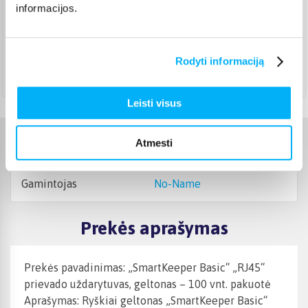
informacijos.
DPD paštomatas
(
3,99 €
)
Pristato ir šeštadienį
Rugpjūtis 18d. - Rugpjūtis 24d.
Rodyti informaciją
Atsiėmimas Veiverių g. 171, Kaunas
(
1,99 €
)
Rugpjūtis 18d. - Rugpjūtis 25d.
Leisti visus
Atmesti
Charakteristikos
Gamintojas
No-Name
Prekės aprašymas
Prekės pavadinimas: „SmartKeeper Basic“ „RJ45“
prievado uždarytuvas, geltonas – 100 vnt. pakuotė
Aprašymas: Ryškiai geltonas „SmartKeeper Basic“