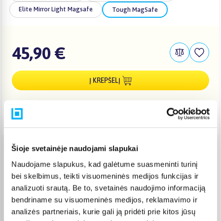
Elite Mirror Light Magsafe
Tough MagSafe
45,90 €
Į KREPŠELĮ
Pristatymas Lietuvoje: 3-6 d.d.
Šioje svetainėje naudojami slapukai
Venipak paštomatas
(
2,39 €
)
Naudojame slapukus, kad galėtume suasmeninti turinį
Pristato ir šeštadienį
bei skelbimus, teikti visuomeninės medijos funkcijas ir
Rugpjūtis 12d. - Rugpjūtis 17d.
analizuoti srautą. Be to, svetainės naudojimo informaciją
Venipak kurjeris
(
2,99 €
)
bendriname su visuomeninės medijos, reklamavimo ir
Rugpjūtis 12d. - Rugpjūtis 17d.
analizės partneriais, kurie gali ją pridėti prie kitos jūsų
Omniva paštomatas
(
2,39 €
)