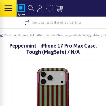
Nemokamas 30 d. prekių grąžinimas
/
Telefonai, išmanieji laikrodžiai, planšetės
/
Telefonų priedai
/
Mobiliųjų telefonų dė
Peppermint - iPhone 17 Pro Max Case,
Tough (MagSafe) / N/A