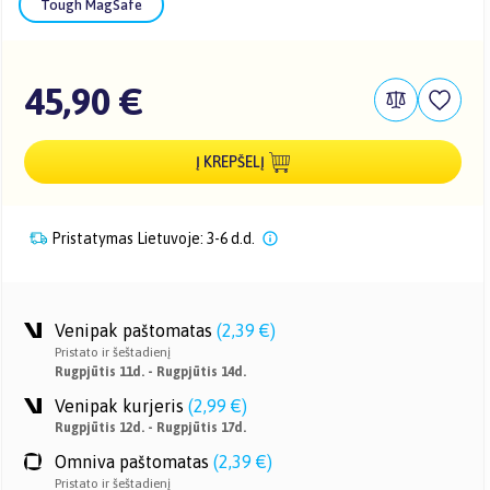
Tough MagSafe
45,90 €
Į KREPŠELĮ
Pristatymas Lietuvoje: 3-6 d.d.
Venipak paštomatas
(
2,39 €
)
Pristato ir šeštadienį
Rugpjūtis 11d. - Rugpjūtis 14d.
Venipak kurjeris
(
2,99 €
)
Rugpjūtis 12d. - Rugpjūtis 17d.
Omniva paštomatas
(
2,39 €
)
Pristato ir šeštadienį