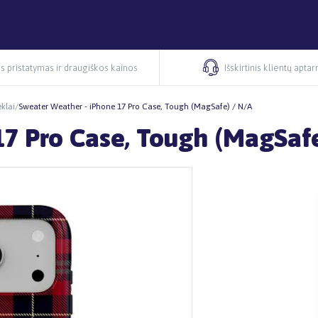
s pristatymas ir draugiškos kainos
Išskirtinis klientų apta
klai
/
Sweater Weather - iPhone 17 Pro Case, Tough (MagSafe) / N/A
17 Pro Case, Tough (MagSafe