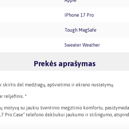
Apple
iPhone 17 Pro
Tough MagSafe
Sweater Weather
Prekės aprašymas
ek skirtis dėl medžiagų, apšvietimo ir ekrano nustatymų.
 reljefinis. *
ių motyvą su jaukiu šventinio megztinio komfortu, pasižymėdam
e 17 Pro Case“ telefono dėkliukui jaukumo ir stilingumo, atspind