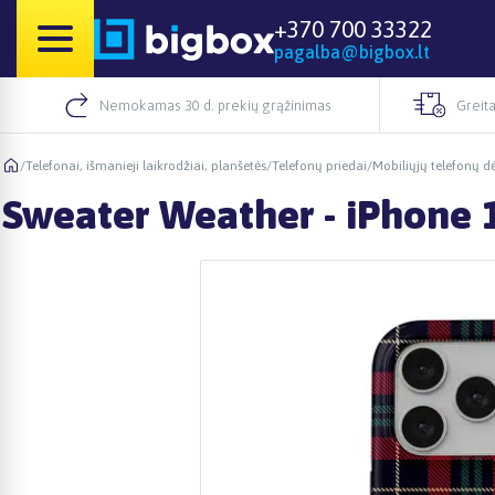
+370 700 33322
pagalba@bigbox.lt
Nemokamas 30 d. prekių grąžinimas
Greita
/
Telefonai, išmanieji laikrodžiai, planšetės
/
Telefonų priedai
/
Mobiliųjų telefonų dė
Sweater Weather - iPhone 