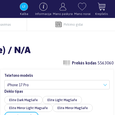
Kalba
Informacija
Mano paskyra
Mano norai
Krepšelis
rnavimas
Pirkimo gidai
) / N/A
Prekės kodas
5563060
Telefono modelis
iPhone 17 Pro
Dėklo tipas
Elite Dark MagSafe
Elite Light MagSafe
Elite Mirror Light Magsafe
Elite Mirror MagSafe