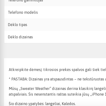
Telefono gamintojas
Telefono modelis
Dėklo tipas
Dėklo dizainas
Atkreipkite dėmesį: tikrosios prekės spalvos gali šiek ti
* PASTABA: Dizainas yra atspausdintas – ne tekstūruotas ar
Mūsų „Sweater Weather“ dizainas derina klasikinį langel
atspalviais. Šis nesenstantis raštas suteikia jūsų „iPhon
Šio dizaino ypatybės: langeliai, Kalėdos.