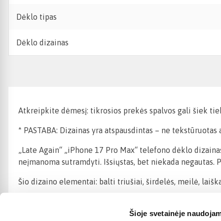
Dėklo tipas
Dėklo dizainas
Atkreipkite dėmesį: tikrosios prekės spalvos gali šiek ti
* PASTABA: Dizainas yra atspausdintas – ne tekstūruotas ar
„Late Again“ „iPhone 17 Pro Max“ telefono dėklo dizainas – 
neįmanoma sutramdyti. Išsiųstas, bet niekada negautas. Pe
Šio dizaino elementai: balti triušiai, širdelės, meilė, laišk
Šioje svetainėje naudojam