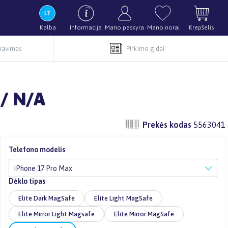
Kalba
Informacija
Mano paskyra
Mano norai
Krepšelis
rnavimas
Pirkimo gidai
 / N/A
Prekės kodas
5563041
Telefono modelis
iPhone 17 Pro Max
Dėklo tipas
Elite Dark MagSafe
Elite Light MagSafe
Elite Mirror Light Magsafe
Elite Mirror MagSafe