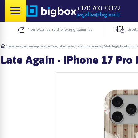
+370 700 33322
pagalba@bigbox.lt
Nemokamas 30 d. prekių grąžinimas
Greita
/
Telefonai, išmanieji laikrodžiai, planšetės
/
Telefonų priedai
/
Mobiliųjų telefonų dė
Late Again - iPhone 17 Pro