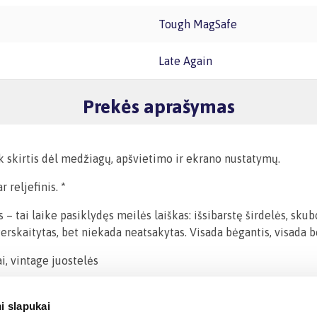
Tough MagSafe
Late Again
Prekės aprašymas
ek skirtis dėl medžiagų, apšvietimo ir ekrano nustatymų.
 reljefinis. *
tai laike pasiklydęs meilės laiškas: išsibarstę širdelės, skuboto
rskaitytas, bet niekada neatsakytas. Visada bėgantis, visada be
ai, vintage juostelės
i slapukai