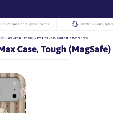
s pristatymas ir draugiškos kainos
Išskirtinis klientų apta
klai
/
Late Again - iPhone 17 Pro Max Case, Tough (MagSafe) / N/A
 Max Case, Tough (MagSafe)