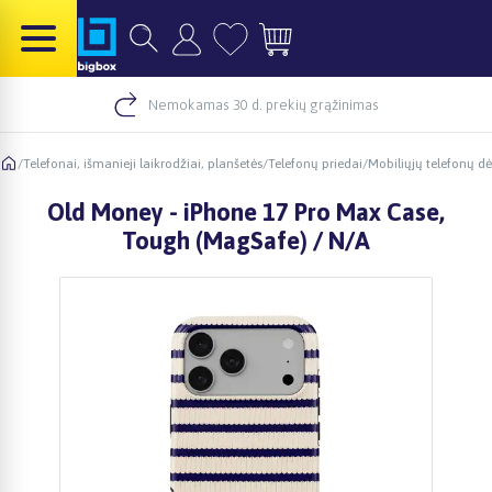
Nemokamas 30 d. prekių grąžinimas
/
Telefonai, išmanieji laikrodžiai, planšetės
/
Telefonų priedai
/
Mobiliųjų telefonų dė
Old Money - iPhone 17 Pro Max Case,
Tough (MagSafe) / N/A