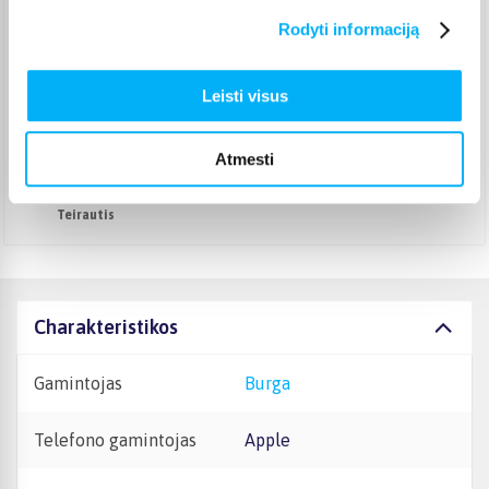
Pristato ir šeštadienį
Rodyti informaciją
Teirautis
DPD kurjeris
(
3,99 €
)
Teirautis
Leisti visus
DPD paštomatas
(
3,99 €
)
Pristato ir šeštadienį
Atmesti
Teirautis
Atsiėmimas Veiverių g. 171, Kaunas
(
1,99 €
)
Teirautis
Charakteristikos
Gamintojas
Burga
Telefono gamintojas
Apple