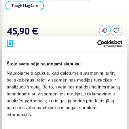
Tough MagSafe
45,90 €
IŠPARDUOTA
Šioje svetainėje naudojami slapukai
Venipak paštomatas
(
2,39 €
)
Naudojame slapukus, kad galėtume suasmeninti turinį
Pristato ir šeštadienį
bei skelbimus, teikti visuomeninės medijos funkcijas ir
Teirautis
analizuoti srautą. Be to, svetainės naudojimo informaciją
Venipak kurjeris
(
2,99 €
)
bendriname su visuomeninės medijos, reklamavimo ir
Teirautis
analizės partneriais, kurie gali ją pridėti prie kitos jūsų
Omniva paštomatas
(
2,29 €
)
pateiktos arba naudojant paslaugas surinktos
Pristato ir šeštadienį
informacijos.
Teirautis
Smartposti paštomatas
(
2,39 €
)