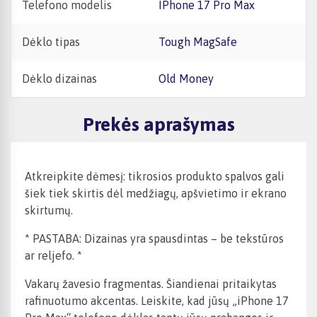
Telefono modelis
iPhone 17 Pro Max
Dėklo tipas
Tough MagSafe
Dėklo dizainas
Old Money
Prekės aprašymas
Atkreipkite dėmesį: tikrosios produkto spalvos gali
šiek tiek skirtis dėl medžiagų, apšvietimo ir ekrano
skirtumų.
* PASTABA: Dizainas yra spausdintas – be tekstūros
ar reljefo. *
Vakarų žavesio fragmentas. Šiandienai pritaikytas
rafinuotumo akcentas. Leiskite, kad jūsų „iPhone 17