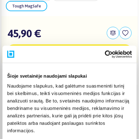
Tough MagSafe
45,90 €
Į KREPŠELĮ
Pristatymas Lietuvoje: 3-6 d.d.
Šioje svetainėje naudojami slapukai
Naudojame slapukus, kad galėtume suasmeninti turinį
bei skelbimus, teikti visuomeninės medijos funkcijas ir
Venipak paštomatas
(
2,39 €
)
analizuoti srautą. Be to, svetainės naudojimo informaciją
Pristato ir šeštadienį
bendriname su visuomeninės medijos, reklamavimo ir
Rugpjūtis 12d. - Rugpjūtis 17d.
analizės partneriais, kurie gali ją pridėti prie kitos jūsų
Venipak kurjeris
(
2,99 €
)
pateiktos arba naudojant paslaugas surinktos
Rugpjūtis 12d. - Rugpjūtis 17d.
informacijos.
Omniva paštomatas
(
2,39 €
)