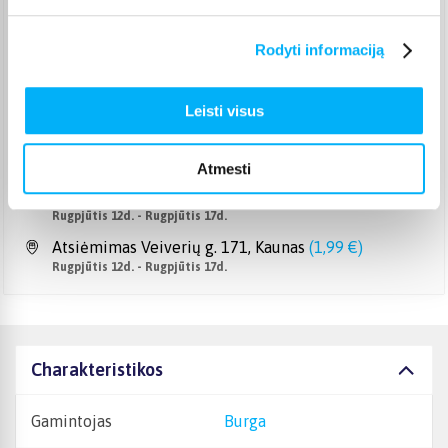
Pristato ir šeštadienį
Rugpjūtis 12d. - Rugpjūtis 17d.
Rodyti informaciją
Smartposti paštomatas
(
2,19 €
)
Pristato ir šeštadienį
Rugpjūtis 12d. - Rugpjūtis 17d.
Leisti visus
DPD kurjeris
(
3,99 €
)
Rugpjūtis 12d. - Rugpjūtis 17d.
Atmesti
DPD paštomatas
(
3,99 €
)
Pristato ir šeštadienį
Rugpjūtis 12d. - Rugpjūtis 17d.
Atsiėmimas Veiverių g. 171, Kaunas
(
1,99 €
)
Rugpjūtis 12d. - Rugpjūtis 17d.
Charakteristikos
Gamintojas
Burga