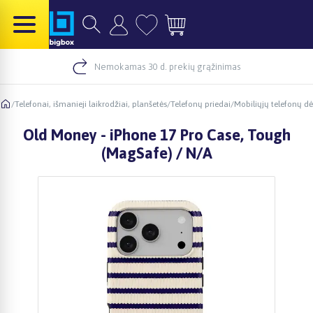
Nemokamas 30 d. prekių grąžinimas
/
Telefonai, išmanieji laikrodžiai, planšetės
/
Telefonų priedai
/
Mobiliųjų telefonų dė
Old Money - iPhone 17 Pro Case, Tough
(MagSafe) / N/A