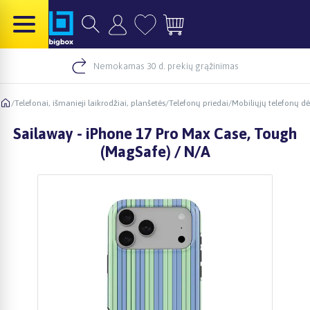
Nemokamas 30 d. prekių grąžinimas
/
Telefonai, išmanieji laikrodžiai, planšetės
/
Telefonų priedai
/
Mobiliųjų telefonų dė
Sailaway - iPhone 17 Pro Max Case, Tough
(MagSafe) / N/A