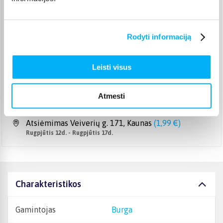
Pristato ir šeštadienį
Rugpjūtis 11d. - Rugpjūtis 14d.
Smartposti paštomatas
(
2,39 €
)
Rodyti informaciją
Pristato ir šeštadienį
Rugpjūtis 11d. - Rugpjūtis 14d.
DPD kurjeris
(
3,99 €
)
Leisti visus
Rugpjūtis 12d. - Rugpjūtis 17d.
DPD paštomatas
(
3,99 €
)
Atmesti
Pristato ir šeštadienį
Rugpjūtis 11d. - Rugpjūtis 14d.
Atsiėmimas Veiverių g. 171, Kaunas
(
1,99 €
)
Rugpjūtis 12d. - Rugpjūtis 17d.
Charakteristikos
Gamintojas
Burga