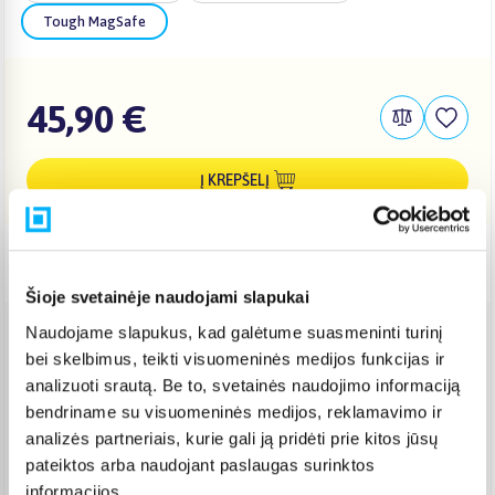
Tough MagSafe
45,90 €
Į KREPŠELĮ
Pristatymas Lietuvoje: 3-6 d.d.
Šioje svetainėje naudojami slapukai
Naudojame slapukus, kad galėtume suasmeninti turinį
Venipak paštomatas
(
2,39 €
)
bei skelbimus, teikti visuomeninės medijos funkcijas ir
Pristato ir šeštadienį
analizuoti srautą. Be to, svetainės naudojimo informaciją
Rugpjūtis 11d. - Rugpjūtis 14d.
bendriname su visuomeninės medijos, reklamavimo ir
Venipak kurjeris
(
2,99 €
)
analizės partneriais, kurie gali ją pridėti prie kitos jūsų
Rugpjūtis 12d. - Rugpjūtis 17d.
pateiktos arba naudojant paslaugas surinktos
Omniva paštomatas
(
2,29 €
)
informacijos.