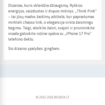
Dizainas, kuris skleidžia džiaugsmą. Ryškios
energijos, vaizduotės ir drąsos mišinys. „Think Pink“
– tai jūsų mados žaidimų aikštelė, kur paprastumas
mirkteli chaoso link, o elegancija virsta žaismingu
bėgimu. Taigi, ateikite žaisti, svajoti ir prisiminkite:
visada galvokite rožine spalva su „iPhone 17 Pro“
telefono dėklu.
Šio dizaino ypatybės: gingham.
© 2012-
2026
BIGBOX.LT