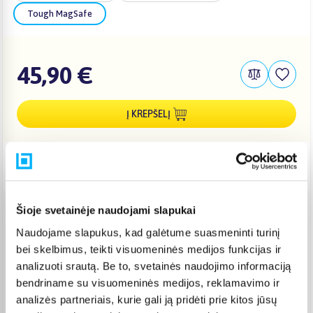
Tough MagSafe
45,90 €
Į KREPŠELĮ
Pristatymas Lietuvoje: 3-6 d.d.
Šioje svetainėje naudojami slapukai
Venipak paštomatas
(
2,39 €
)
Naudojame slapukus, kad galėtume suasmeninti turinį
Pristato ir šeštadienį
bei skelbimus, teikti visuomeninės medijos funkcijas ir
Rugpjūtis 13d. - Rugpjūtis 18d.
analizuoti srautą. Be to, svetainės naudojimo informaciją
Venipak kurjeris
(
2,99 €
)
bendriname su visuomeninės medijos, reklamavimo ir
Rugpjūtis 13d. - Rugpjūtis 18d.
analizės partneriais, kurie gali ją pridėti prie kitos jūsų
Omniva paštomatas
(
2,39 €
)