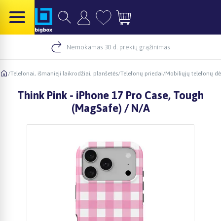
Nemokamas 30 d. prekių grąžinimas
/
Telefonai, išmanieji laikrodžiai, planšetės
/
Telefonų priedai
/
Mobiliųjų telefonų dė
Think Pink - iPhone 17 Pro Case, Tough
(MagSafe) / N/A