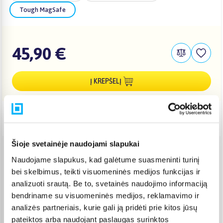
Tough MagSafe
45,90 €
Į KREPŠELĮ
Pristatymas Lietuvoje: 3-6 d.d.
Šioje svetainėje naudojami slapukai
Venipak paštomatas
(
2,39 €
)
Naudojame slapukus, kad galėtume suasmeninti turinį
Pristato ir šeštadienį
bei skelbimus, teikti visuomeninės medijos funkcijas ir
Rugpjūtis 11d. - Rugpjūtis 14d.
analizuoti srautą. Be to, svetainės naudojimo informaciją
Venipak kurjeris
(
2,99 €
)
bendriname su visuomeninės medijos, reklamavimo ir
Rugpjūtis 12d. - Rugpjūtis 17d.
analizės partneriais, kurie gali ją pridėti prie kitos jūsų
Omniva paštomatas
(
2,29 €
)
pateiktos arba naudojant paslaugas surinktos