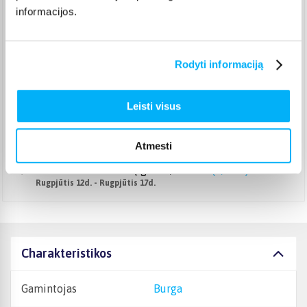
Pristato ir šeštadienį
informacijos.
Rugpjūtis 11d. - Rugpjūtis 14d.
Smartposti paštomatas
(
2,39 €
)
Pristato ir šeštadienį
Rodyti informaciją
Rugpjūtis 11d. - Rugpjūtis 14d.
DPD kurjeris
(
3,99 €
)
Rugpjūtis 12d. - Rugpjūtis 17d.
Leisti visus
DPD paštomatas
(
3,99 €
)
Pristato ir šeštadienį
Atmesti
Rugpjūtis 11d. - Rugpjūtis 14d.
Atsiėmimas Veiverių g. 171, Kaunas
(
1,99 €
)
Rugpjūtis 12d. - Rugpjūtis 17d.
Charakteristikos
Gamintojas
Burga