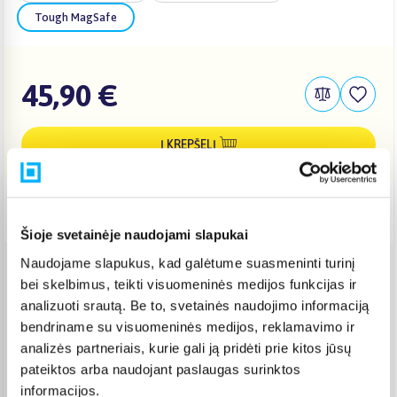
Tough MagSafe
45,90 €
Į KREPŠELĮ
Pristatymas Lietuvoje: 3-6 d.d.
Šioje svetainėje naudojami slapukai
Naudojame slapukus, kad galėtume suasmeninti turinį
Venipak paštomatas
(
2,39 €
)
bei skelbimus, teikti visuomeninės medijos funkcijas ir
Pristato ir šeštadienį
analizuoti srautą. Be to, svetainės naudojimo informaciją
Rugpjūtis 12d. - Rugpjūtis 17d.
bendriname su visuomeninės medijos, reklamavimo ir
Venipak kurjeris
(
2,99 €
)
analizės partneriais, kurie gali ją pridėti prie kitos jūsų
Rugpjūtis 12d. - Rugpjūtis 17d.
pateiktos arba naudojant paslaugas surinktos
Omniva paštomatas
(
2,39 €
)
informacijos.