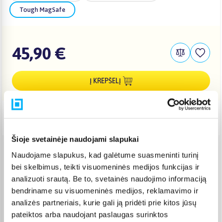
Tough MagSafe
45,90 €
Į KREPŠELĮ
Pristatymas Lietuvoje: 3-6 d.d.
Šioje svetainėje naudojami slapukai
Naudojame slapukus, kad galėtume suasmeninti turinį
Venipak paštomatas
(
2,39 €
)
bei skelbimus, teikti visuomeninės medijos funkcijas ir
Pristato ir šeštadienį
Rugpjūtis 12d. - Rugpjūtis 17d.
analizuoti srautą. Be to, svetainės naudojimo informaciją
bendriname su visuomeninės medijos, reklamavimo ir
Venipak kurjeris
(
2,99 €
)
Rugpjūtis 12d. - Rugpjūtis 17d.
analizės partneriais, kurie gali ją pridėti prie kitos jūsų
pateiktos arba naudojant paslaugas surinktos
Omniva paštomatas
(
2,39 €
)