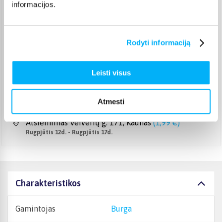
informacijos.
Pristato ir šeštadienį
Rugpjūtis 12d. - Rugpjūtis 17d.
Smartposti paštomatas
(
2,19 €
)
Pristato ir šeštadienį
Rodyti informaciją
Rugpjūtis 12d. - Rugpjūtis 17d.
DPD kurjeris
(
3,99 €
)
Leisti visus
Rugpjūtis 12d. - Rugpjūtis 17d.
DPD paštomatas
(
3,99 €
)
Pristato ir šeštadienį
Atmesti
Rugpjūtis 12d. - Rugpjūtis 17d.
Atsiėmimas Veiverių g. 171, Kaunas
(
1,99 €
)
Rugpjūtis 12d. - Rugpjūtis 17d.
Charakteristikos
Gamintojas
Burga