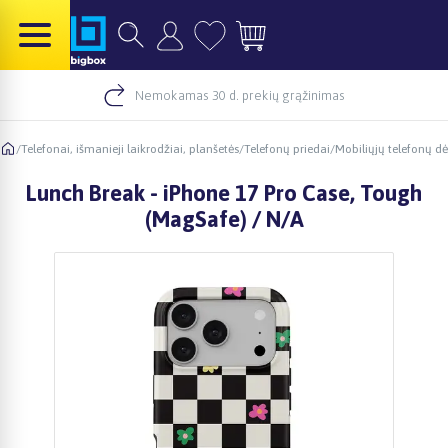
Nemokamas 30 d. prekių grąžinimas
/
Telefonai, išmanieji laikrodžiai, planšetės
/
Telefonų priedai
/
Mobiliųjų telefonų dė
Lunch Break - iPhone 17 Pro Case, Tough
(MagSafe) / N/A