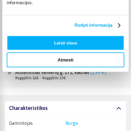
informacijos.
Pristato ir šeštadienį
Rugpjūtis 11d. - Rugpjūtis 14d.
Smartposti paštomatas
(
2,19 €
)
Pristato ir šeštadienį
Rodyti informaciją
Rugpjūtis 11d. - Rugpjūtis 14d.
DPD kurjeris
(
3,99 €
)
Leisti visus
Rugpjūtis 12d. - Rugpjūtis 17d.
DPD paštomatas
(
3,99 €
)
Pristato ir šeštadienį
Atmesti
Rugpjūtis 11d. - Rugpjūtis 14d.
Atsiėmimas Veiverių g. 171, Kaunas
(
1,99 €
)
Rugpjūtis 12d. - Rugpjūtis 17d.
Charakteristikos
Gamintojas
Burga