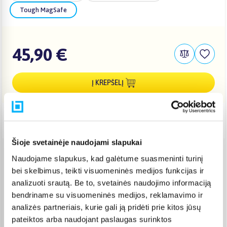
Tough MagSafe
45,90 €
Į KREPŠELĮ
Pristatymas Lietuvoje: 3-6 d.d.
Šioje svetainėje naudojami slapukai
Naudojame slapukus, kad galėtume suasmeninti turinį
Venipak paštomatas
(
2,39 €
)
bei skelbimus, teikti visuomeninės medijos funkcijas ir
Pristato ir šeštadienį
Rugpjūtis 11d. - Rugpjūtis 14d.
analizuoti srautą. Be to, svetainės naudojimo informaciją
bendriname su visuomeninės medijos, reklamavimo ir
Venipak kurjeris
(
2,99 €
)
Rugpjūtis 12d. - Rugpjūtis 17d.
analizės partneriais, kurie gali ją pridėti prie kitos jūsų
pateiktos arba naudojant paslaugas surinktos
Omniva paštomatas
(
2,39 €
)