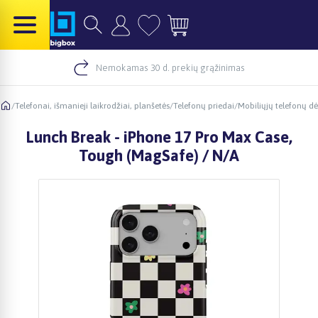
Nemokamas 30 d. prekių grąžinimas
/
Telefonai, išmanieji laikrodžiai, planšetės
/
Telefonų priedai
/
Mobiliųjų telefonų dė
Lunch Break - iPhone 17 Pro Max Case,
Tough (MagSafe) / N/A