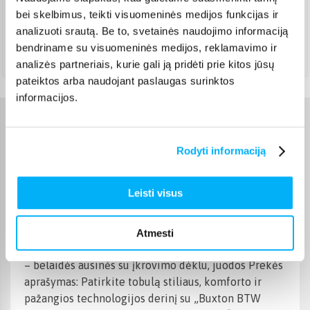
Pristato ir šeštadienį
bei skelbimus, teikti visuomeninės medijos funkcijas ir
Rugpjūtis 18d. - Rugpjūtis 24d.
analizuoti srautą. Be to, svetainės naudojimo informaciją
Atsiėmimas Veiverių g. 171, Kaunas
(
1,99 €
)
bendriname su visuomeninės medijos, reklamavimo ir
Rugpjūtis 18d. - Rugpjūtis 25d.
analizės partneriais, kurie gali ją pridėti prie kitos jūsų
pateiktos arba naudojant paslaugas surinktos
informacijos.
Charakteristikos
Rodyti informaciją
Gamintojas
Buxton
Leisti visus
Prekės aprašymas
Atmesti
Prekės pavadinimas: „Buxton BTW 7200 Black Tuya“
– belaidės ausinės su įkrovimo dėklu, juodos Prekės
aprašymas: Patirkite tobulą stiliaus, komforto ir
pažangios technologijos derinį su „Buxton BTW