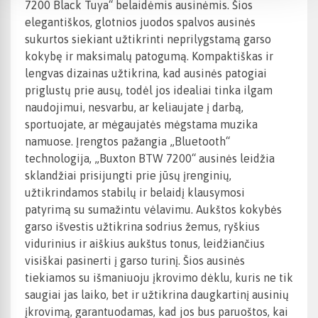
7200 Black Tuya“ belaidėmis ausinėmis. Šios
elegantiškos, glotnios juodos spalvos ausinės
sukurtos siekiant užtikrinti neprilygstamą garso
kokybę ir maksimalų patogumą. Kompaktiškas ir
lengvas dizainas užtikrina, kad ausinės patogiai
priglustų prie ausų, todėl jos idealiai tinka ilgam
naudojimui, nesvarbu, ar keliaujate į darbą,
sportuojate, ar mėgaujatės mėgstama muzika
namuose. Įrengtos pažangia „Bluetooth“
technologija, „Buxton BTW 7200“ ausinės leidžia
sklandžiai prisijungti prie jūsų įrenginių,
užtikrindamos stabilų ir belaidį klausymosi
patyrimą su sumažintu vėlavimu. Aukštos kokybės
garso išvestis užtikrina sodrius žemus, ryškius
vidurinius ir aiškius aukštus tonus, leidžiančius
visiškai pasinerti į garso turinį. Šios ausinės
tiekiamos su išmaniuoju įkrovimo dėklu, kuris ne tik
saugiai jas laiko, bet ir užtikrina daugkartinį ausinių
įkrovimą, garantuodamas, kad jos bus paruoštos, kai