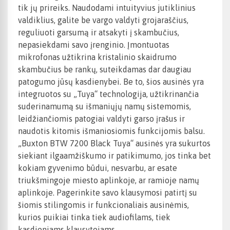
tik jų prireiks. Naudodami intuityvius jutiklinius
valdiklius, galite be vargo valdyti grojaraščius,
reguliuoti garsumą ir atsakyti į skambučius,
nepasiekdami savo įrenginio. Įmontuotas
mikrofonas užtikrina kristalinio skaidrumo
skambučius be rankų, suteikdamas dar daugiau
patogumo jūsų kasdienybei. Be to, šios ausinės yra
integruotos su „Tuya“ technologija, užtikrinančia
suderinamumą su išmaniųjų namų sistemomis,
leidžiančiomis patogiai valdyti garso įrašus ir
naudotis kitomis išmaniosiomis funkcijomis balsu.
„Buxton BTW 7200 Black Tuya“ ausinės yra sukurtos
siekiant ilgaamžiškumo ir patikimumo, jos tinka bet
kokiam gyvenimo būdui, nesvarbu, ar esate
triukšmingoje miesto aplinkoje, ar ramioje namų
aplinkoje. Pagerinkite savo klausymosi patirtį su
šiomis stilingomis ir funkcionaliais ausinėmis,
kurios puikiai tinka tiek audiofilams, tiek
kasdieniams klausytojams.