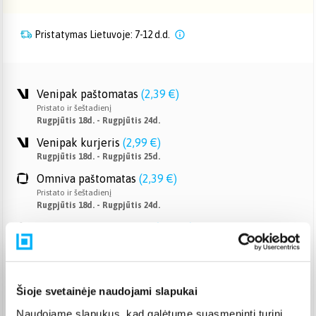
Pristatymas Lietuvoje: 7-12 d.d.
Venipak paštomatas
(
2,39 €
)
Pristato ir šeštadienį
Rugpjūtis 18d. - Rugpjūtis 24d.
Venipak kurjeris
(
2,99 €
)
Rugpjūtis 18d. - Rugpjūtis 25d.
Omniva paštomatas
(
2,39 €
)
Pristato ir šeštadienį
Rugpjūtis 18d. - Rugpjūtis 24d.
Smartposti paštomatas
(
2,19 €
)
Pristato ir šeštadienį
Rugpjūtis 18d. - Rugpjūtis 24d.
DPD kurjeris
(
3,99 €
)
Rugpjūtis 18d. - Rugpjūtis 25d.
Šioje svetainėje naudojami slapukai
DPD paštomatas
(
3,99 €
)
Naudojame slapukus, kad galėtume suasmeninti turinį