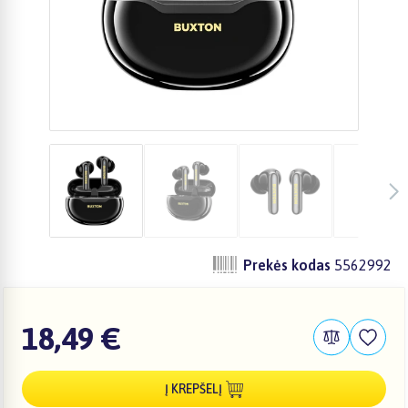
Prekės kodas
5562992
18,49 €
Į KREPŠELĮ