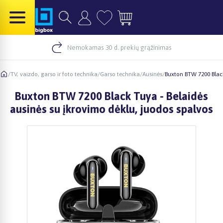
Nemokamas 30 d. prekių grąžinimas
/
TV, vaizdo, garso ir foto technika
/
Garso technika
/
Ausinės
/
Buxton BTW 7200 Black
Buxton BTW 7200 Black Tuya - Belaidės
ausinės su įkrovimo dėklu, juodos spalvos