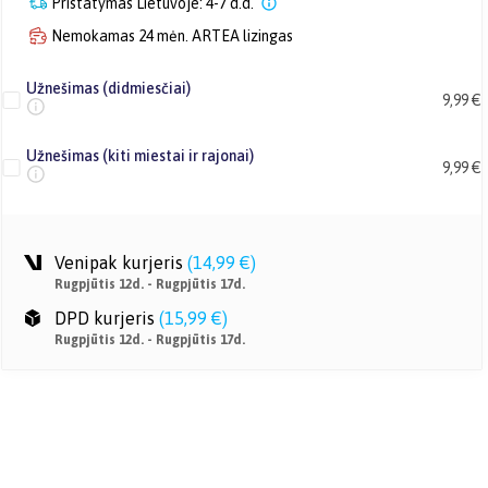
Pristatymas Lietuvoje: 4-7 d.d.
Nemokamas 24 mėn. ARTEA lizingas
Užnešimas (didmiesčiai)
9,99 €
Užnešimas (kiti miestai ir rajonai)
9,99 €
Venipak kurjeris
(
14,99 €
)
Rugpjūtis 12d. - Rugpjūtis 17d.
DPD kurjeris
(
15,99 €
)
Rugpjūtis 12d. - Rugpjūtis 17d.