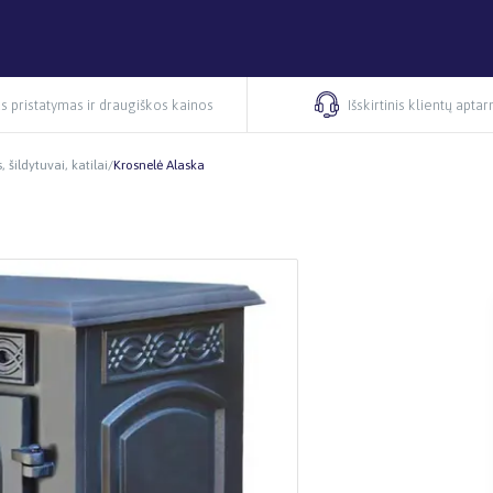
s pristatymas ir draugiškos kainos
Išskirtinis klientų apta
, šildytuvai, katilai
/
Krosnelė Alaska