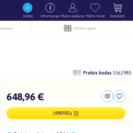
Kalba
Informacija
Mano paskyra
Mano norai
Krepšelis
rnavimas
Pirkimo gidai
Prekės kodas
5562985
648,96 €
Į KREPŠELĮ