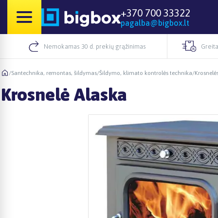
+370 700 33322
pagalba@bigbox.lt
Nemokamas 30 d. prekių grąžinimas
Greita
/
Santechnika, remontas, šildymas
/
Šildymo, klimato kontrolės technika
/
Krosnelės
Krosnelė Alaska