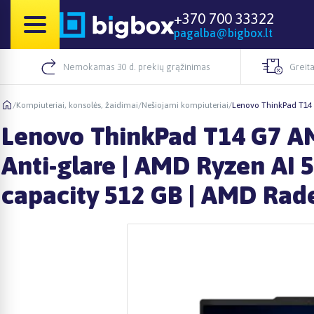
+370 700 33322
pagalba@bigbox.lt
Nemokamas 30 d. prekių grąžinimas
Greita
/
Kompiuteriai, konsolės, žaidimai
/
Nešiojami kompiuteriai
/
Lenovo ThinkPad T14 G
Lenovo ThinkPad T14 G7 AMD 
Anti-glare | AMD Ryzen AI 5
capacity 512 GB | AMD Rad