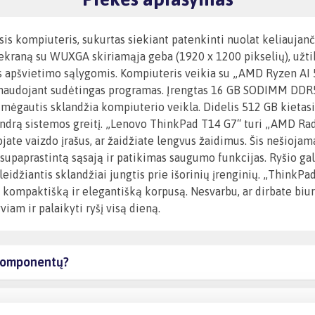
 kompiuteris, sukurtas siekiant patenkinti nuolat keliaujanči
 ekraną su WUXGA skiriamąja geba (1920 x 1200 pikselių), užtikr
 apšvietimo sąlygomis. Kompiuteris veikia su „AMD Ryzen AI 5
 naudojant sudėtingas programas. Įrengtas 16 GB SODIMM DDR
 mėgautis sklandžia kompiuterio veikla. Didelis 512 GB kietas
bendrą sistemos greitį. „Lenovo ThinkPad T14 G7“ turi „AMD Ra
uojate vaizdo įrašus, ar žaidžiate lengvus žaidimus. Šis nešioj
supaprastintą sąsają ir patikimas saugumo funkcijas. Ryšio ga
, leidžiantis sklandžiai jungtis prie išorinių įrenginių. „Think
kompaktišką ir elegantišką korpusą. Nesvarbu, ar dirbate biur
iam ir palaikyti ryšį visą dieną.
ų komponentų?