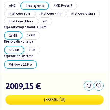
AMD
AMD Ryzen 7
AMD Ryzen 5
Intel Core 5 / i5
Intel Core 7 / i7
Intel Core Ultra 5
Intel Core Ultra 7
Kiti
Operatyvioji atmintis, RAM
32 GB
16 GB
Kietojo disko talpa
1 TB
512 GB
Operacinė sistema
Windows 11 Pro
2009,15 €
Į KREPŠELĮ