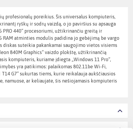
ų profesionalų poreikius. Šis universalus kompiuteris,
inantį ryškų ir sodrų vaizdą, o jo paviršius su apsauga
 PRO 440“ procesoriumi, užtikrinančiu greitą ir
5 RAM atminties modulis padidina jo gebėjimą be vargo
is diskas suteikia pakankamai saugojimo vietos visiems
deon 840M Graphics“ vaizdo plokštę, užtikrinančią
amasis kompiuteris, kuriame įdiegta „Windows 11 Pro“,
limybės yra patikimos: palaikomas 802.11be Wi-Fi,
Pad T14 G7“ sukurtas tiems, kurie reikalauja aukščiausios
e, namuose, ar keliaujate, šis nešiojamasis kompiuteris