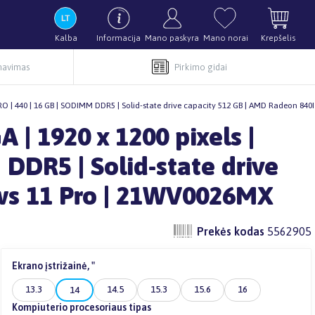
Kalba
Informacija
Mano paskyra
Mano norai
Krepšelis
rnavimas
Pirkimo gidai
5 PRO | 440 | 16 GB | SODIMM DDR5 | Solid-state drive capacity 512 GB | AMD Radeon 
 | 1920 x 1200 pixels |
 DDR5 | Solid-state drive
ws 11 Pro | 21WV0026MX
Prekės kodas
5562905
Ekrano įstrižainė, "
13.3
14.5
15.3
15.6
16
14
Kompiuterio procesoriaus tipas