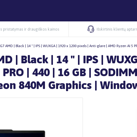
s pristatymas ir draugiškos kainos
Išskirtinis klientų apta
7 AMD | Black | 14 " | IPS | WUXGA | 1920 x 1200 pixels | Anti-glare | AMD Ryzen AI 
| Black | 14 " | IPS | WUXGA
 PRO | 440 | 16 GB | SODIMM
eon 840M Graphics | Windo