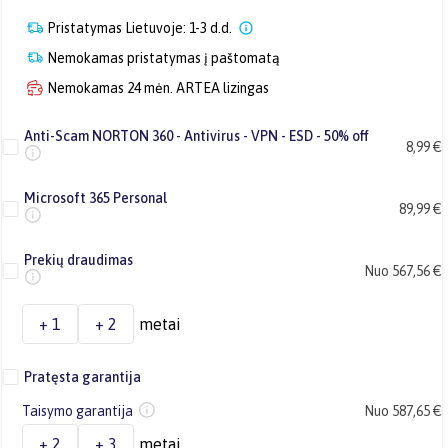
Pristatymas Lietuvoje: 1-3 d.d.
Nemokamas pristatymas į paštomatą
Nemokamas 24 mėn. ARTEA lizingas
Anti-Scam NORTON 360 - Antivirus - VPN - ESD - 50% off
8,99 €
Microsoft 365 Personal
89,99 €
Prekių draudimas
Nuo 567,56 €
+ 1
+ 2
metai
Pratęsta garantija
Taisymo garantija
Nuo 587,65 €
+ 2
+ 3
metai