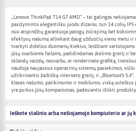
„Lenovo ThinkPad T14 G7 AMD“ – tai galingas nešiojamasis
pasižymintis elegantišku juodu dizainu, turi 14 colių IPS
nuo atspindžių garantuoja patogų žiūrėjimą bet kokiomis
efektyvų našumą atliekant daug užduočių vienu metu ir
tvarkyti didelius duomenų kiekius, leidžiant vartotojams
jūsų svarbiems failams, padidindamas įkėlimo greitį ir 
sklandų vaizdą, nesvarbu, ar renderinate grafiką, transli
naudoja naujausius operacinių sistemų pasiekimus, siūlo 
užtikrinantis žaibišką interneto greitį, ir „Bluetooth 5.4“
klasės našumo, patikimumo ir mobilumo, viską sutelkus į 
yra puikus jūsų kompanionas, padėsiantis išlikti produktyv
Ieškote stalinio arba nešiojamojo kompiuterio ar j
Pirkėjo gidas