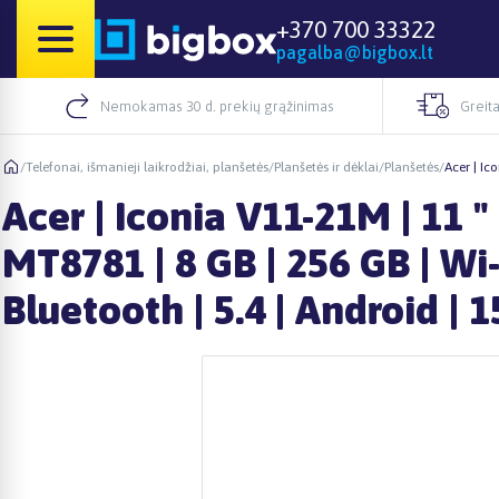
+370 700 33322
pagalba@bigbox.lt
Nemokamas 30 d. prekių grąžinimas
Greita
/
Telefonai, išmanieji laikrodžiai, planšetės
/
Planšetės ir dėklai
/
Planšetės
/
Acer | Ic
Acer | Iconia V11-21M | 11 " 
MT8781 | 8 GB | 256 GB | Wi-
Bluetooth | 5.4 | Android | 1