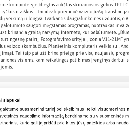
iniame kompiuteryje įdiegtas aukštos skiriamosios gebos TFT LC
ryškus ir aiškus – tai ideali priemonė vaizdo įrašų transliacija
ų veikimą ir lengvai tvarkantis daugiafunkcines užduotis, o 8 
 galėtumėte saugoti mėgstamas programas, nuotraukas ir vaizdo 
užtikrinančia greitą naršymą internete, kur bebūtumėte. „Bluet
 dar turtingesnę patirtį. Fotografavimo srityje „Iconia V11-21M“
ius vaizdo skambučius. Planšetinis kompiuteris veikia su „Andr
imąsi. Tai taip pat užtikrina prieigą prie visų naujausių prog
anionas visiems, kam reikalingas patikimas įrenginys darbui,
jomis.
i slapukai
alėtume suasmeninti turinį bei skelbimus, teikti visuomeninės m
o, svetainės naudojimo informaciją bendriname su visuomeninės m
tneriais, kurie gali ją pridėti prie kitos jūsų pateiktos arba naud