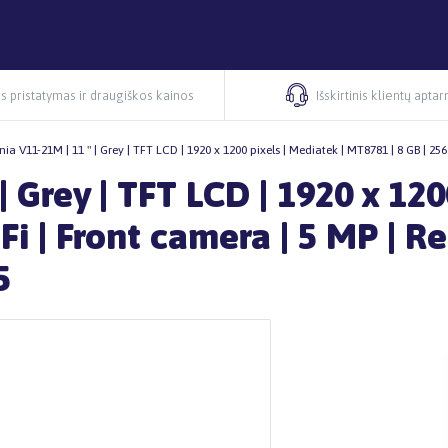
s pristatymas ir draugiškos kainos
Išskirtinis klientų apta
onia V11-21M | 11 " | Grey | TFT LCD | 1920 x 1200 pixels | Mediatek | MT8781 | 8 GB | 256
| Grey | TFT LCD | 1920 x 120
Fi | Front camera | 5 MP | R
5