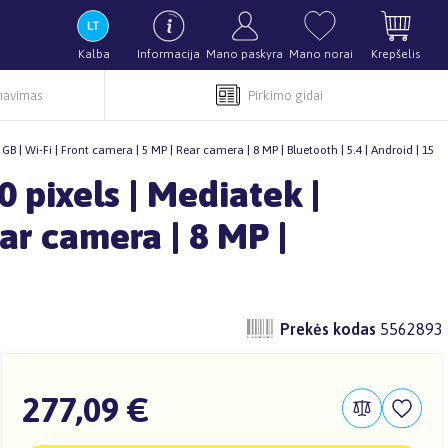
Kalba
Informacija
Mano paskyra
Mano norai
Krepšelis
rnavimas
Pirkimo gidai
 GB | Wi-Fi | Front camera | 5 MP | Rear camera | 8 MP | Bluetooth | 5.4 | Android | 15
0 pixels | Mediatek |
ear camera | 8 MP |
Prekės kodas
5562893
277,09 €