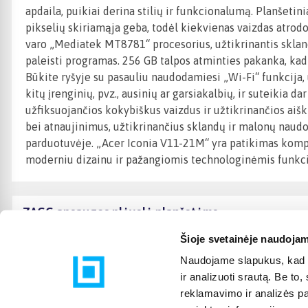
apdaila, puikiai derina stilių ir funkcionalumą. Planšet
pikselių skiriamąja geba, todėl kiekvienas vaizdas atrodo 
varo „Mediatek MT8781“ procesorius, užtikrinantis skland
paleisti programas. 256 GB talpos atminties pakanka, kad
Būkite ryšyje su pasauliu naudodamiesi „Wi-Fi“ funkcija, 
kitų įrenginių, pvz., ausinių ar garsiakalbių, ir suteikia
užfiksuojančios kokybiškus vaizdus ir užtikrinančios aišk
bei atnaujinimus, užtikrinančius sklandų ir malonų naudoj
parduotuvėje. „Acer Iconia V11-21M“ yra patikimas komp
moderniu dizainu ir pažangiomis technologinėmis funkci
ZAGG apsaugos plėvelė planšetėms
Šioje svetainėje naudojam
Naudojame slapukus, kad g
ir analizuoti srautą. Be t
reklamavimo ir analizės par