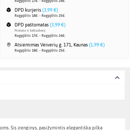
Rugpjūtis 17d. - Rugpjūtis 24d.
DPD kurjeris
(
3,99 €
)
Rugpjūtis 18d. - Rugpjūtis 25d.
DPD paštomatas
(
3,99 €
)
Pristato ir šeštadienį
Rugpjūtis 17d. - Rugpjūtis 24d.
Atsiėmimas Veiverių g. 171, Kaunas
(
1,99 €
)
Rugpjūtis 18d. - Rugpjūtis 25d.
oms. Šis įrenginys, pasižymintis elegantiška pilka