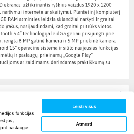
D ekranas, užtikrinantis ryškius vaizdus 1920 x 1200
i, naršymui internete ar skaitymui. Planšetinį kompiuterį
GB RAM atminties leidžia sklandžiai naršyti ir greitai
įrašus, nesijaudindami, kad greitai pritrūks vietos.
ooth 5.4“ technologija leidžia geriau prisijungti prie
 yra įrengta 8 MP galinė kamera ir 5 MP priekinė kamera,
oid 15“ operacine sistema ir siūlo naujausias funkcijas
ramėlių ir paslaugų, prieinamų „Google Play“
 studijoms ar žaidimams, derindamas praktiškumą su
Leisti visus
edijos funkcijas
edijos,
Atmesti
ojant paslaugas