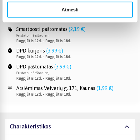
Omniva paštomatas
(
2,39 €
)
Atmesti
Pristato ir šeštadienį
Rugpjūtis 12d. - Rugpjūtis 18d.
Smartposti paštomatas
(
2,19 €
)
Pristato ir šeštadienį
Rugpjūtis 12d. - Rugpjūtis 18d.
DPD kurjeris
(
3,99 €
)
Rugpjūtis 12d. - Rugpjūtis 18d.
DPD paštomatas
(
3,99 €
)
Pristato ir šeštadienį
Rugpjūtis 12d. - Rugpjūtis 18d.
Atsiėmimas Veiverių g. 171, Kaunas
(
1,99 €
)
Rugpjūtis 12d. - Rugpjūtis 18d.
Charakteristikos