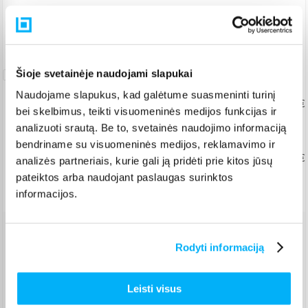
Pristatymas Lietuvoje: 3-7 d.d.
Nemokamas 10 mėn. ARTEA lizingas
Pratęsta
Šioje svetainėje naudojami slapukai
garantija
Naudojame slapukus, kad galėtume suasmeninti turinį
Pratęsta taisymo garantija
Nuo 24,60 €
bei skelbimus, teikti visuomeninės medijos funkcijas ir
+ 2
+ 3
+ 4
+ 5
metai
analizuoti srautą. Be to, svetainės naudojimo informaciją
bendriname su visuomeninės medijos, reklamavimo ir
Pratęsta taisymo garantija įmonėms
Nuo 30,00 €
analizės partneriais, kurie gali ją pridėti prie kitos jūsų
pateiktos arba naudojant paslaugas surinktos
+ 2
+ 3
metai
informacijos.
Venipak paštomatas
(
2,39 €
)
Rodyti informaciją
Pristato ir šeštadienį
Rugpjūtis 12d. - Rugpjūtis 18d.
Leisti visus
Venipak kurjeris
(
2,99 €
)
Rugpjūtis 12d. - Rugpjūtis 18d.