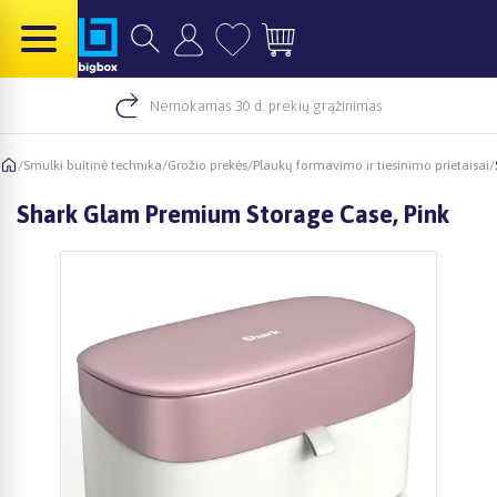
Nemokamas 30 d. prekių grąžinimas
/
Smulki buitinė technika
/
Grožio prekės
/
Plaukų formavimo ir tiesinimo prietaisai
/
Shark Glam Premium Storage Case, Pink