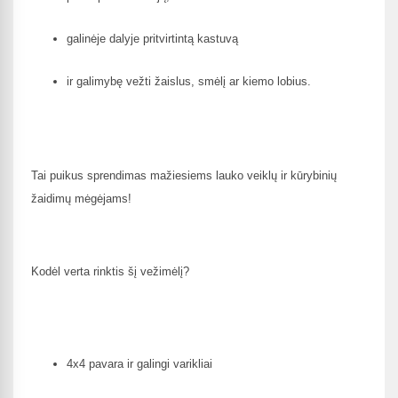
galinėje dalyje pritvirtintą kastuvą
ir galimybę vežti žaislus, smėlį ar kiemo lobius.
Tai puikus sprendimas mažiesiems lauko veiklų ir kūrybinių
žaidimų mėgėjams!
Kodėl verta rinktis šį vežimėlį?
4x4 pavara ir galingi varikliai