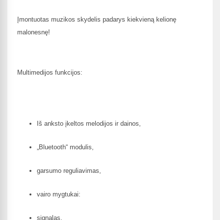
Įmontuotas muzikos skydelis padarys kiekvieną kelionę
malonesnę!
Multimedijos funkcijos:
Iš anksto įkeltos melodijos ir dainos,
„Bluetooth“ modulis,
garsumo reguliavimas,
vairo mygtukai:
signalas,