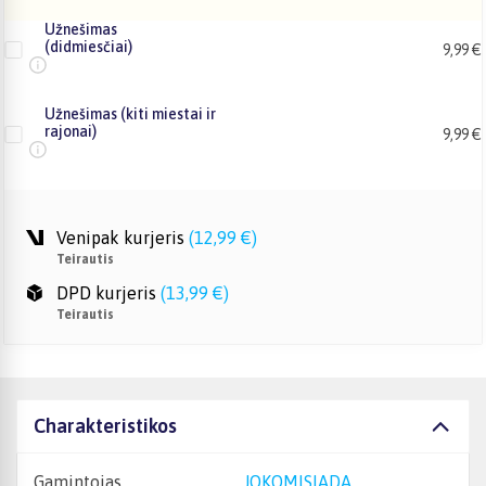
Užnešimas
(didmiesčiai)
9,99 €
Užnešimas (kiti miestai ir
rajonai)
9,99 €
Venipak kurjeris
(
12,99 €
)
Teirautis
DPD kurjeris
(
13,99 €
)
Teirautis
Charakteristikos
Gamintojas
JOKOMISIADA