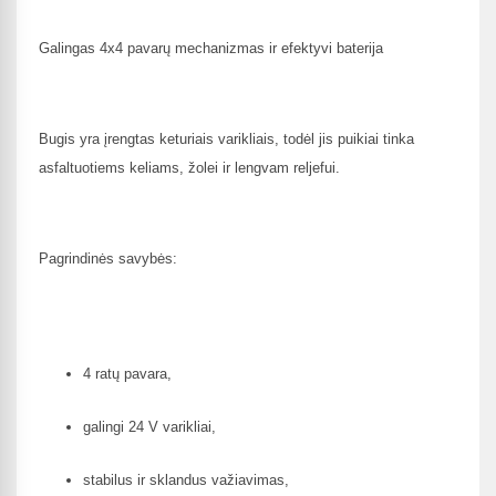
Galingas 4x4 pavarų mechanizmas ir efektyvi baterija
Bugis yra įrengtas keturiais varikliais, todėl jis puikiai tinka
asfaltuotiems keliams, žolei ir lengvam reljefui.
Pagrindinės savybės:
4 ratų pavara,
galingi 24 V varikliai,
stabilus ir sklandus važiavimas,