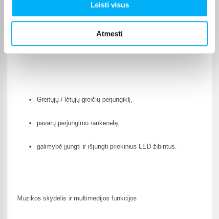
Leisti visus
variklio paleidimo garsą.
Atmesti
Automobilis taip pat turi:
Greitųjų / lėtųjų greičių perjungiklį,
pavarų perjungimo rankenėlę,
galimybė įjungti ir išjungti priekinius LED žibintus.
Muzikos skydelis ir multimedijos funkcijos