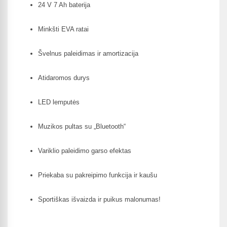
24 V 7 Ah baterija
Minkšti EVA ratai
Švelnus paleidimas ir amortizacija
Atidaromos durys
LED lemputės
Muzikos pultas su „Bluetooth“
Variklio paleidimo garso efektas
Priekaba su pakreipimo funkcija ir kaušu
Sportiškas išvaizda ir puikus malonumas!