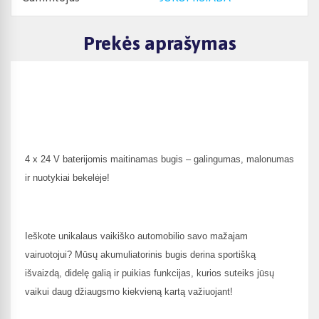
Prekės aprašymas
4 x 24 V baterijomis maitinamas bugis – galingumas, malonumas
ir nuotykiai bekelėje!
Ieškote unikalaus vaikiško automobilio savo mažajam
vairuotojui? Mūsų akumuliatorinis bugis derina sportišką
išvaizdą, didelę galią ir puikias funkcijas, kurios suteiks jūsų
vaikui daug džiaugsmo kiekvieną kartą važiuojant!