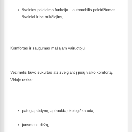
švelnios paleidimo funkcija – automobilis paleidžiamas
švelniai ir be trūkčiojimų.
Komfortas ir saugumas mažajam vairuotojui
Vežimėlis buvo sukurtas atsižvelgiant į jūsų vaiko komfortą.
Viduje rasite:
patogią sėdynę, aptrauktą ekologiška oda,
juosmens diržą,