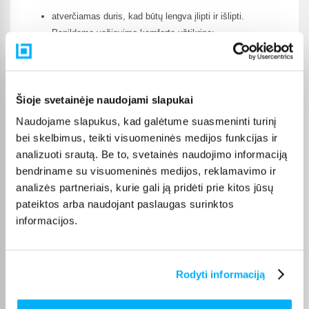
atverčiamas duris, kad būtų lengva įlipti ir išlipti.
Papildomą važiavimo komfortą užtikrina:
ratai, pagaminti iš patvarios EVA putos,
Šioje svetainėje naudojami slapukai
priekinė pakaba, geriau sugerianti nelygumus.
Naudojame slapukus, kad galėtume suasmeninti turinį
bei skelbimus, teikti visuomeninės medijos funkcijas ir
analizuoti srautą. Be to, svetainės naudojimo informaciją
bendriname su visuomeninės medijos, reklamavimo ir
Realistiški efektai, kaip tikrame automobilyje
analizės partneriais, kurie gali ją pridėti prie kitos jūsų
pateiktos arba naudojant paslaugas surinktos
informacijos.
Nuo pat pirmojo starto jūsų vaikas jausis tarsi sėdėtų tikrame
buggy!
Rodyti informaciją
Paspauskite paleidimo mygtuką, kad išgirstumėte tikrovišką