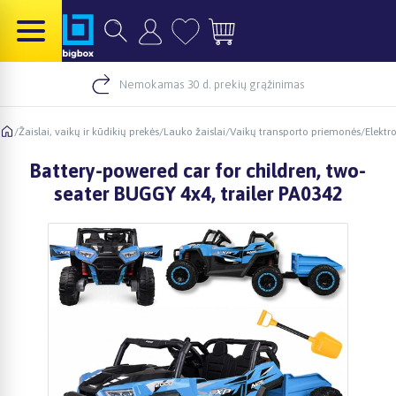
Nemokamas 30 d. prekių grąžinimas
/
Žaislai, vaikų ir kūdikių prekės
/
Lauko žaislai
/
Vaikų transporto priemonės
/
Elektr
Battery-powered car for children, two-
seater BUGGY 4x4, trailer PA0342