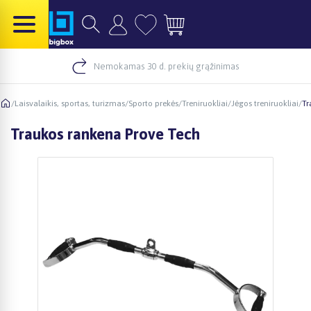
Nemokamas 30 d. prekių grąžinimas
/
Laisvalaikis, sportas, turizmas
/
Sporto prekės
/
Treniruokliai
/
Jėgos treniruokliai
/
Tr
Traukos rankena Prove Tech