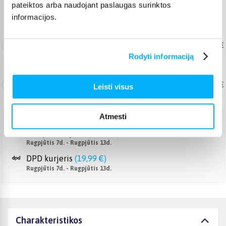
pateiktos arba naudojant paslaugas surinktos
Pristatymas Lietuvoje: 1-5 d.d.
informacijos.
Užnešimas
(didmiesčiai)
34,99 €
Rodyti informaciją
Užnešimas (kiti miestai ir
rajonai)
49,99 €
Leisti visus
Atmesti
Venipak kurjeris
(
18,99 €
)
Rugpjūtis 7d. - Rugpjūtis 13d.
DPD kurjeris
(
19,99 €
)
Rugpjūtis 7d. - Rugpjūtis 13d.
Charakteristikos