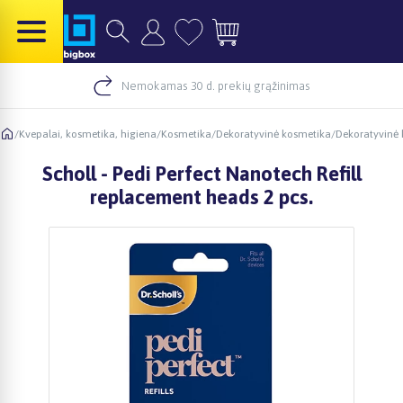
Nemokamas 30 d. prekių grąžinimas
/
Kvepalai, kosmetika, higiena
/
Kosmetika
/
Dekoratyvinė kosmetika
/
Dekoratyvinė
Scholl - Pedi Perfect Nanotech Refill
replacement heads 2 pcs.