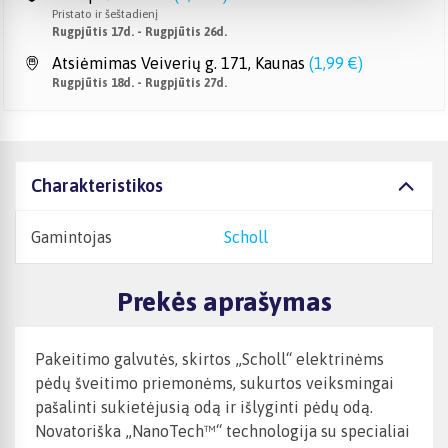
Pristato ir šeštadienį
Rugpjūtis 17d. - Rugpjūtis 26d.
Atsiėmimas Veiverių g. 171, Kaunas
(
1,99 €
)
Rugpjūtis 18d. - Rugpjūtis 27d.
Charakteristikos
Gamintojas
Scholl
Prekės aprašymas
Pakeitimo galvutės, skirtos „Scholl“ elektrinėms
pėdų šveitimo priemonėms, sukurtos veiksmingai
pašalinti sukietėjusią odą ir išlyginti pėdų odą.
Novatoriška „NanoTech™“ technologija su specialiai