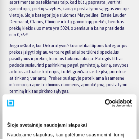
asortimentas pateikiamas taip, kad būtų paprasta įvertinti
gamintojus, prekių savybes, kainą ir pristatymo sąlygas vienoje
vietoje. Šioje kategorijoje siūlomos Maybelline, Estée Lauder,
Dermacol, Clarins, Clinique ir kitų gamintojų prekės, bendras
prekių kiekis šiuo metu yra 5024, o žemiausia kaina prasideda
nuo 0,76 €.
Jeigu ieškote, kur Dekoratyvinė kosmetika lūpoms kategorijos
prekes įsigyti pigiau, verta reguliariai peržiūrėti specialius
pasiūlymus ir prekes, kurioms taikoma akcija. Patogūs filtrai
padeda susiaurinti pasirinkimą pagal gamintoją, kainą, savybes
ar kitus aktualius kriterijus, todėl greičiau rasite jūsų poreikius
atitinkantį variantą. Prekės puslapyje pateikiama išsamesnė
informacija apie techninius duomenis, apmokėjimą, pristatymo
terminą ir kitas pirkimo sąlygas.
BIGBOX.LT suteikia galimybę prekes nuo 150 Eur įsigyti su
nemokamu 24 mėnesių lizingu. Tai patogu, kai prekę norite
pirkti išsimokėtinai, paskirstant mokėjimą dalimis. Užsakytos
prekės pristatomos visoje Lietuvoje: į paštomatus nuo 2,29 €, o
Šioje svetainėje naudojami slapukai
užsakymams nuo 499 € pristatymas į paštomatą nemokamas.
Naudojame slapukus, kad galėtume suasmeninti turinį
Kurjerio pristatymo kaina prasideda nuo 2,99 €.