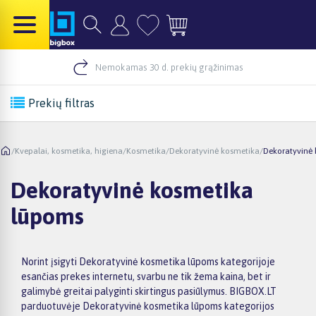
Nemokamas 30 d. prekių grąžinimas
Prekių filtras
/
Kvepalai, kosmetika, higiena
/
Kosmetika
/
Dekoratyvinė kosmetika
/
Dekoratyvinė
Dekoratyvinė kosmetika
lūpoms
Norint įsigyti Dekoratyvinė kosmetika lūpoms kategorijoje
esančias prekes internetu, svarbu ne tik žema kaina, bet ir
galimybė greitai palyginti skirtingus pasiūlymus. BIGBOX.LT
parduotuvėje Dekoratyvinė kosmetika lūpoms kategorijos