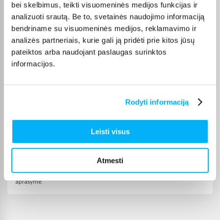
bei skelbimus, teikti visuomeninės medijos funkcijas ir
Sandėlyje esančios prekės įprastai pristatomos per 1–2 darbo
analizuoti srautą. Be to, svetainės naudojimo informaciją
dienas, o tikslus kiekvienos prekės pristatymo terminas
bendriname su visuomeninės medijos, reklamavimo ir
nurodomas jos puslapyje. Pasirinktą prekę iš Dekoratyvinė
analizės partneriais, kurie gali ją pridėti prie kitos jūsų
kosmetika lūpoms kategorijos galite gauti paštomatu, per
kurjerį arba, jei prekė atitinkamai pažymėta, atsiimti
pateiktos arba naudojant paslaugas surinktos
BIGBOX.LT biure Kaune.
informacijos.
Rodyti informaciją
Pirkėjų atsiliepimai apie prekes
Leisti visus
Irena B.
Patvirtintas pirkėjas
Atmesti
Prekė kokybiška, bet spalva prekės neatitinka parodytos prekės
aprašyme.