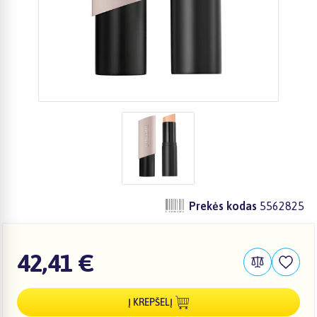
Prekės kodas
5562825
42,41 €
Į KREPŠELĮ