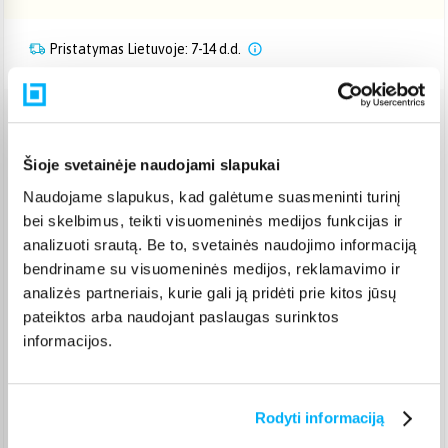
Pristatymas Lietuvoje: 7-14 d.d.
Venipak paštomatas
(
2,39 €
)
Pristato ir šeštadienį
Šioje svetainėje naudojami slapukai
Rugpjūtis 14d. - Rugpjūtis 25d.
Naudojame slapukus, kad galėtume suasmeninti turinį
Venipak kurjeris
(
2,99 €
)
bei skelbimus, teikti visuomeninės medijos funkcijas ir
Rugpjūtis 17d. - Rugpjūtis 26d.
analizuoti srautą. Be to, svetainės naudojimo informaciją
Omniva paštomatas
(
2,29 €
)
bendriname su visuomeninės medijos, reklamavimo ir
Pristato ir šeštadienį
analizės partneriais, kurie gali ją pridėti prie kitos jūsų
Rugpjūtis 14d. - Rugpjūtis 25d.
pateiktos arba naudojant paslaugas surinktos
Smartposti paštomatas
(
2,39 €
)
informacijos.
Pristato ir šeštadienį
Rugpjūtis 14d. - Rugpjūtis 25d.
DPD kurjeris
(
3,99 €
)
Rugpjūtis 17d. - Rugpjūtis 26d.
Rodyti informaciją
DPD paštomatas
(
3,99 €
)