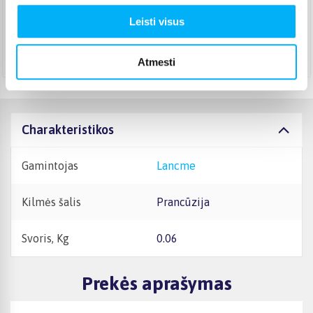
Pristato ir šeštadienį
Leisti visus
Rugpjūtis 14d. - Rugpjūtis 25d.
Atsiėmimas Veiverių g. 171, Kaunas
(
1,99 €
)
Rugpjūtis 17d. - Rugpjūtis 26d.
Atmesti
Charakteristikos
Gamintojas
Lancme
Kilmės šalis
Prancūzija
Svoris, Kg
0.06
Prekės aprašymas