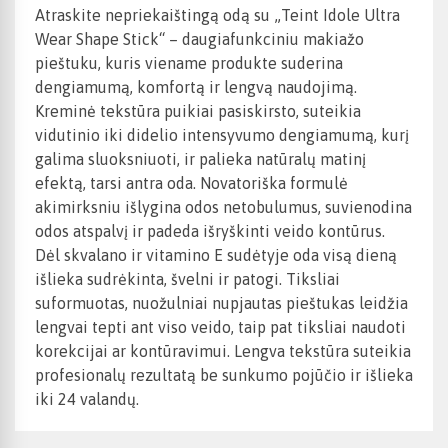
Atraskite nepriekaištingą odą su „Teint Idole Ultra
Wear Shape Stick“ – daugiafunkciniu makiažo
pieštuku, kuris viename produkte suderina
dengiamumą, komfortą ir lengvą naudojimą.
Kreminė tekstūra puikiai pasiskirsto, suteikia
vidutinio iki didelio intensyvumo dengiamumą, kurį
galima sluoksniuoti, ir palieka natūralų matinį
efektą, tarsi antra oda. Novatoriška formulė
akimirksniu išlygina odos netobulumus, suvienodina
odos atspalvį ir padeda išryškinti veido kontūrus.
Dėl skvalano ir vitamino E sudėtyje oda visą dieną
išlieka sudrėkinta, švelni ir patogi. Tiksliai
suformuotas, nuožulniai nupjautas pieštukas leidžia
lengvai tepti ant viso veido, taip pat tiksliai naudoti
korekcijai ar kontūravimui. Lengva tekstūra suteikia
profesionalų rezultatą be sunkumo pojūčio ir išlieka
iki 24 valandų.