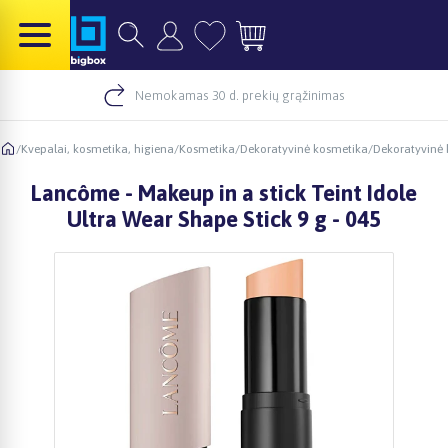
Nemokamas 30 d. prekių grąžinimas
/
Kvepalai, kosmetika, higiena
/
Kosmetika
/
Dekoratyvinė kosmetika
/
Dekoratyvinė 
Lancôme - Makeup in a stick Teint Idole
Ultra Wear Shape Stick 9 g - 045