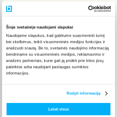
Pristatymas Lietuvoje: 3-6 d.d.
Nemokamas 10 mėn. ARTEA lizingas
Šioje svetainėje naudojami slapukai
Naudojame slapukus, kad galėtume suasmeninti turinį
bei skelbimus, teikti visuomeninės medijos funkcijas ir
Venipak paštomatas
(
2,39 €
)
analizuoti srautą. Be to, svetainės naudojimo informaciją
Pristato ir šeštadienį
Rugpjūtis 11d. - Rugpjūtis 14d.
bendriname su visuomeninės medijos, reklamavimo ir
analizės partneriais, kurie gali ją pridėti prie kitos jūsų
Venipak kurjeris
(
2,99 €
)
Rugpjūtis 12d. - Rugpjūtis 17d.
pateiktos arba naudojant paslaugas surinktos
informacijos.
Omniva paštomatas
(
2,39 €
)
Pristato ir šeštadienį
Rugpjūtis 11d. - Rugpjūtis 14d.
Smartposti paštomatas
(
2,19 €
)
Rodyti informaciją
Pristato ir šeštadienį
Rugpjūtis 11d. - Rugpjūtis 14d.
Leisti visus
DPD kurjeris
(
3,99 €
)
Rugpjūtis 12d. - Rugpjūtis 17d.