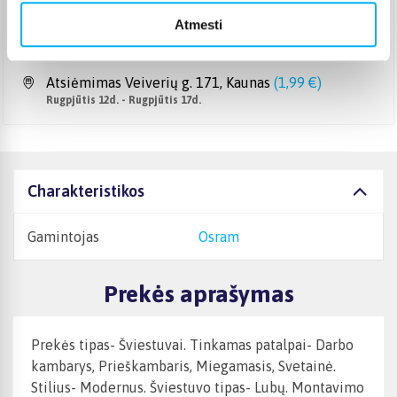
DPD paštomatas
(
3,99 €
)
Atmesti
Pristato ir šeštadienį
Rugpjūtis 11d. - Rugpjūtis 14d.
Atsiėmimas Veiverių g. 171, Kaunas
(
1,99 €
)
Rugpjūtis 12d. - Rugpjūtis 17d.
Charakteristikos
Gamintojas
Osram
Prekės aprašymas
Prekės tipas- Šviestuvai. Tinkamas patalpai- Darbo
kambarys, Prieškambaris, Miegamasis, Svetainė.
Stilius- Modernus. Šviestuvo tipas- Lubų. Montavimo