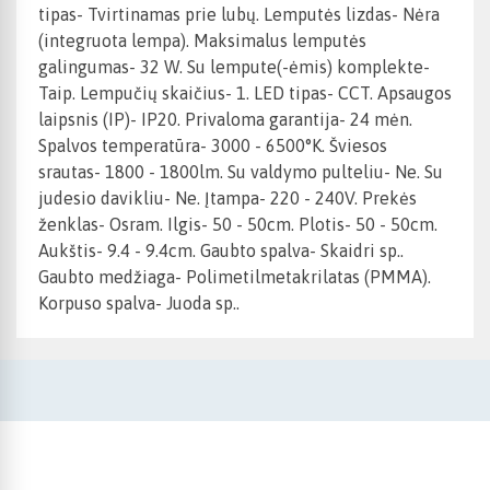
tipas- Tvirtinamas prie lubų. Lemputės lizdas- Nėra
(integruota lempa). Maksimalus lemputės
galingumas- 32 W. Su lempute(-ėmis) komplekte-
Taip. Lempučių skaičius- 1. LED tipas- CCT. Apsaugos
laipsnis (IP)- IP20. Privaloma garantija- 24 mėn.
Spalvos temperatūra- 3000 - 6500°K. Šviesos
srautas- 1800 - 1800lm. Su valdymo pulteliu- Ne. Su
judesio davikliu- Ne. Įtampa- 220 - 240V. Prekės
ženklas- Osram. Ilgis- 50 - 50cm. Plotis- 50 - 50cm.
Aukštis- 9.4 - 9.4cm. Gaubto spalva- Skaidri sp..
Gaubto medžiaga- Polimetilmetakrilatas (PMMA).
Korpuso spalva- Juoda sp..