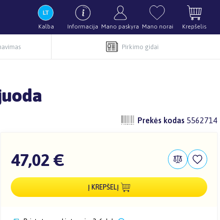
Kalba
Informacija
Mano paskyra
Mano norai
Krepšelis
rnavimas
Pirkimo gidai
 juoda
Prekės kodas
5562714
47,02 €
Į KREPŠELĮ