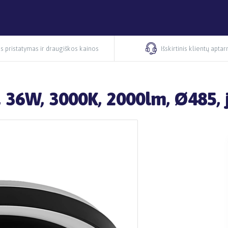
s pristatymas ir draugiškos kainos
Išskirtinis klientų apta
, 36W, 3000K, 2000lm, Ø485,