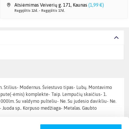
Atsiėmimas Veiverių g. 171, Kaunas
(
1,99 €
)
Rugpjūtis 12d. - Rugpjūtis 17d.
. Stilius- Modernus. Šviestuvo tipas- Lubų. Montavimo
mpute(-ėmis) komplekte- Taip. Lempučių skaičius- 1.
2000lm. Su valdymo pulteliu- Ne. Su judesio davikliu- Ne.
a- Juoda sp.. Korpuso medžiaga- Metalas. Gaubto