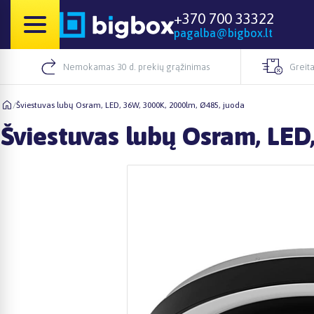
+370 700 33322
pagalba@bigbox.lt
Nemokamas 30 d. prekių grąžinimas
Greita
/
Šviestuvas lubų Osram, LED, 36W, 3000K, 2000lm, Ø485, juoda
Šviestuvas lubų Osram, LED