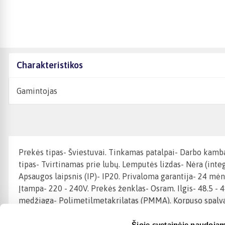
Charakteristikos
Gamintojas
Prekės tipas- Šviestuvai. Tinkamas patalpai- Darbo kamb
tipas- Tvirtinamas prie lubų. Lemputės lizdas- Nėra (in
Apsaugos laipsnis (IP)- IP20. Privaloma garantija- 24 mėn
Įtampa- 220 - 240V. Prekės ženklas- Osram. Ilgis- 48.5 - 
medžiaga- Polimetilmetakrilatas (PMMA). Korpuso spalva-
Šioje svetainėje naudojam