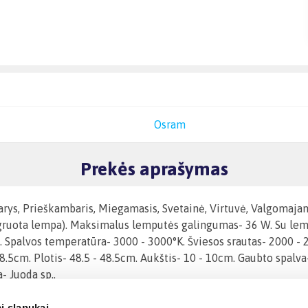
Osram
Prekės aprašymas
arys, Prieškambaris, Miegamasis, Svetainė, Virtuvė, Valgomajam
tegruota lempa). Maksimalus lemputės galingumas- 36 W. Su le
. Spalvos temperatūra- 3000 - 3000°K. Šviesos srautas- 2000 - 
48.5cm. Plotis- 48.5 - 48.5cm. Aukštis- 10 - 10cm. Gaubto spalv
 Juoda sp..
i slapukai