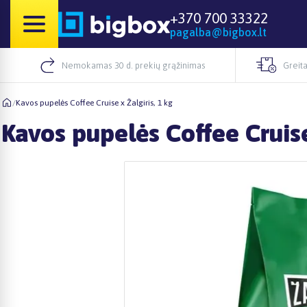
+370 700 33322
pagalba@bigbox.lt
Nemokamas 30 d. prekių grąžinimas
Greita
/
Kavos pupelės Coffee Cruise x Žalgiris, 1 kg
Kavos pupelės Coffee Cruise 