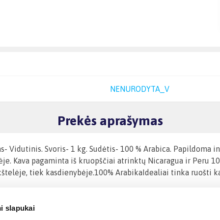
NENURODYTA_V
Prekės aprašymas
- Vidutinis. Svoris- 1 kg. Sudėtis- 100 % Arabica. Papildoma in
ėje. Kava pagaminta iš kruopščiai atrinktų Nicaragua ir Peru 10
ikštelėje, tiek kasdienybėje.100% ArabikaIdealiai tinka ruošt
i slapukai