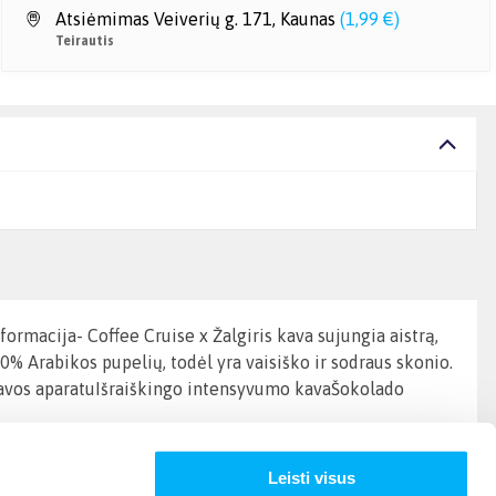
Atsiėmimas Veiverių g. 171, Kaunas
(
1,99 €
)
Teirautis
formacija- Coffee Cruise x Žalgiris kava sujungia aistrą,
0% Arabikos pupelių, todėl yra vaisiško ir sodraus skonio.
i kavos aparatuIšraiškingo intensyvumo kavaŠokolado
Leisti visus