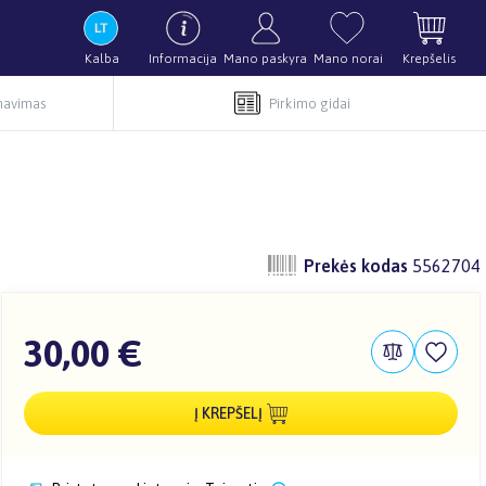
Kalba
Informacija
Mano paskyra
Mano norai
Krepšelis
rnavimas
Pirkimo gidai
Prekės kodas
5562704
30,00 €
Į KREPŠELĮ