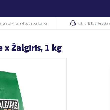
s pristatymas ir draugiškos kainos
Išskirtinis klientų apta
x Žalgiris, 1 kg